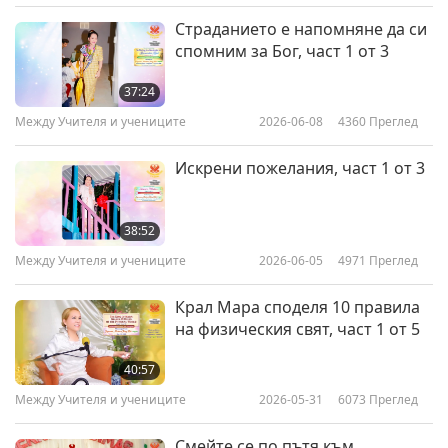
Наистина ти прощавам и те обичам.“
Страданието е напомняне да си
спомним за Бог, част 1 от 3
Прегърнахме се и се сдобрихме. След което
казах: „Обещавам ви, че наистина ще се
37:24
разправя с тази майа и с негативната сила.“ И
Между Учителя и учениците
2026-06-08
4360
Преглед
го направих.
Искрени пожелания, част 1 от 3
Много се радвам, че го сторих. Не съм
сигурна, че съм щастлива, но не ми е тъжно.
38:52
Не ми е тъжно. Както и вие се чувствате
Между Учителя и учениците
2026-06-05
4971
Преглед
понякога; имаме този физически ум. И ми
Крал Мара споделя 10 правила
отне малко време да осъзная какво сме
на физическия свят, част 1 от 5
направили - аз в малка степен, всички Богове/
40:57
Богини и всички Благородни Космически
Между Учителя и учениците
2026-05-31
6073
Преглед
Същества. Сега, след като са обединени, Те са
Смейте се по пътя към