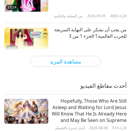
37:24
الآراء
4903
2026-05-05
بين المعلمة والتلاميذ
من يجب أن نشكر على النهاية السريعة
للحرب العالمية؟ الجزء 1 من 3
41:08
الآراء
5963
2026-05-02
بين المعلمة والتلاميذ
مشاهدة المزيد
تذكر دائمًا صفتنا النبيلة، الجزء 1 من 9
أحدث مقاطع الفيديو
39:16
الآراء
5849
2026-04-23
بين المعلمة والتلاميذ
Hopefully, Those Who Are Still
Asleep and Waiting for Lord Jesus
العيش بفرح، الجزء 1 من 7
Will Know That He Is Already Here
3:05
and May Be Seen on Supreme
Master Television
الآراء
574
2026-08-08
أخبار جديرة بالاهتمام
41:05