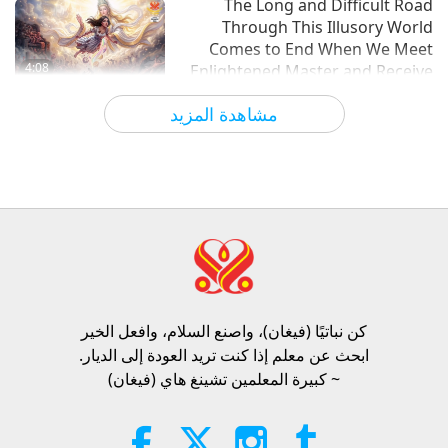
The Long and Difficult Road
Through This Illusory World
Comes to End When We Meet
4:08
Enlightened Master and Receive
Initiation
الآراء
1173
2026-08-06
أخبار جديرة بالاهتمام
مشاهدة المزيد
أخبار جديرة بالاهتمام
35:06
الآراء
310
2026-08-06
أخبار جديرة بالاهتمام
الأخلاق الإسلامية بشأن الماء: مختارات
من الحديث الشريف، الجزء 2 من 2
كن نباتيًا (فيغان)، واصنع السلام، وافعل الخير​
21:43
ابحث عن معلم إذا كنت تريد العودة إلى الديار.
الآراء
395
2026-08-06
كلمات من الحكمة
~ كبيرة المعلمين تشينغ هاي (فيغان)
تامي فراي (نباتية صرف): زرع البذور
من أجل عالم أكثر رحمة، الجزء 1 من 2