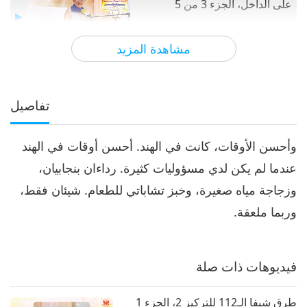
على الداخل، الجزء 3 من 5
32:46
مشاهدة المزيد
الآراء
7602
2020-03-20
بين المعلمة والتلاميذ
حياة الرب مهافيرا: كن دائم التركيز
على الداخل، الجزء 4 من 5
تفاصيل
4
33:12
وأحسن الأوقات، كانت في الهند. أحسن أوقات في الهند
الآراء
7976
2020-03-21
بين المعلمة والتلاميذ
عندما لم يكن لدي مسؤوليات كثيرة. رداءان بنجابيان،
حياة الرب مهافيرا: كن دائم التركيز
وزجاجة مياه صغيرة، وخبز تشاباتي للطعام. شيئان فقط،
على الداخل، الجزء 5 من 5،
5
وربما ملعقة.
28:54
الآراء
7929
2020-03-22
بين المعلمة والتلاميذ
فيديوهات ذات صلة
طرق شيفا الـ112 للتركيز 2، الجزء 1