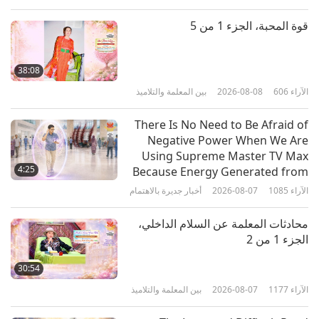
الآراء
5088
2026-04-16
بين المعلمة والتلاميذ
قوة المحبة، الجزء 1 من 5
الضحك مع الاستنارة، الجزء 1 من 8
38:08
الآراء
606
2026-08-08
بين المعلمة والتلاميذ
38:41
الآراء
5222
2026-04-08
بين المعلمة والتلاميذ
There Is No Need to Be Afraid of
Negative Power When We Are
الفرق بين الهيئات التحولية والأجسام
Using Supreme Master TV Max
النجمية، الجزء 1 من 10
4:25
Because Energy Generated from
It Is Far More Powerful than Any
الآراء
1085
2026-08-07
أخبار جديرة بالاهتمام
37:04
Negative Entity
الآراء
5959
2026-03-29
بين المعلمة والتلاميذ
محادثات المعلمة عن السلام الداخلي،
الجزء 1 من 2
الطريقة الصحيحة تجلب السعادة
والرضا، الجزء 1 من 7
30:54
الآراء
1177
2026-08-07
بين المعلمة والتلاميذ
39:18
الآراء
5272
2026-03-22
بين المعلمة والتلاميذ