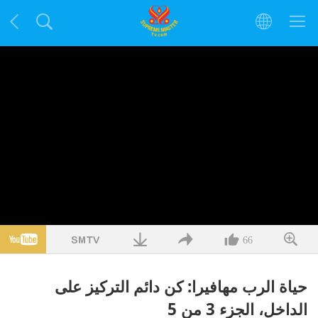
66
حياة الرب مهافيرا: كن دائم التركيز على
الداخل، الجزء 3 من 5