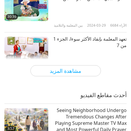
30:39
الآراء
6684
2024-03-29
بين المعلمة والتلاميذ
تعهد المعلمة بإنقاذ الأكثر سوءا، الجزء 1
من 7
36:41
الآراء
6372
2024-03-22
بين المعلمة والتلاميذ
مشاهدة المزيد
عيش حياة مُرضية، الجزء 1 من 6
أحدث مقاطع الفيديو
38:05
الآراء
6606
2024-03-16
بين المعلمة والتلاميذ
Seeing Neighborhood Undergo
Tremendous Changes After
عشاء حميم مع المعلمة، الجزء 1 من
Playing Supreme Master TV Max
13.
3:57
and Most Powerful Daily Prayer