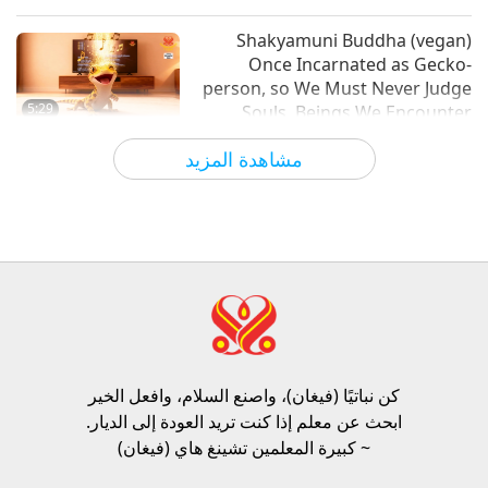
الآراء
9472
2024-02-09
بين المعلمة والتلاميذ
Shakyamuni Buddha (vegan)
Once Incarnated as Gecko-
person, so We Must Never Judge
5:29
Souls, Beings We Encounter
الآراء
711
2026-08-09
أخبار جديرة بالاهتمام
مشاهدة المزيد
Frozen broccoli cooks beautifully
in the air fryer without needing to
be thawed first.
1:43
الآراء
332
2026-08-09
أخبار جديرة بالاهتمام
النبوءة الجزء 413 - أيقظوا المحبة
الحقيقية من خلال المُخلّص لتبديد
الكارثة
كن نباتيًا (فيغان)، واصنع السلام، وافعل الخير​
32:19
ابحث عن معلم إذا كنت تريد العودة إلى الديار.
الآراء
791
2026-08-09
سلسلة متعددة الأجزاء حول لتنبؤات القديمة الخاصة
~ كبيرة المعلمين تشينغ هاي (فيغان)
بكوكبنا