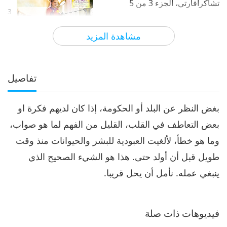
تشاكرافارتي، الجزء 3 من 5
3
37:05
مشاهدة المزيد
الآراء
6426
2020-03-03
بين المعلمة والتلاميذ
حياة الرب مهافيرا: ولادة دارما
تشاكرافارتي، الجزء 4 من 5
تفاصيل
4
33:32
بغض النظر عن البلد أو الحكومة، إذا كان لديهم فكرة او
الآراء
7265
2020-03-04
بين المعلمة والتلاميذ
بعض التعاطف في القلب، القليل من الفهم لما هو صواب،
حياة الرب مهافيرا: ولادة دارما
وما هو خطأ، لألغيت العبودية للبشر والحيوانات منذ وقت
تشاكرافارتي، الجزء 5 من 5
5
طويل قبل أن أولد حتى. هذا هو الشيء الصحيح الذي
31:54
ينبغي عمله. نأمل أن يحل قريبا.
الآراء
7055
2020-03-05
بين المعلمة والتلاميذ
فيديوهات ذات صلة