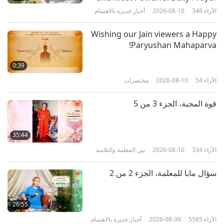
الآراء
346
2026-08-10
أخبار جديرة بالاهتمام
27:45
الآراء
7283
2024-03-03
بين المعلمة والتلاميذ
Wishing our Jain viewers a Happy
Paryushan Mahaparva!
أدرك أنك مثالي في كل شيء، الجزء ١
من ٨
0:39
الآراء
54
2026-08-10
مختصرات
35:31
الآراء
8422
2024-02-24
بين المعلمة والتلاميذ
قوة المحبة، الجزء 3 من 5
الكارما شيء ملموس: العقبات التي
تواجهها المعلمة وتحول دون رؤية
35:44
التلاميذ، الجزء ١ من ٣
الآراء
334
2026-08-10
بين المعلمة والتلاميذ
31:13
الآراء
6779
2024-02-21
بين المعلمة والتلاميذ
سؤال مابا للمعلمة، الجزء 2 من 2
الإيمان والتجارب، الجزء 1 من 12
26:55
الآراء
5585
2026-08-09
أخبار جديرة بالاهتمام
37:16