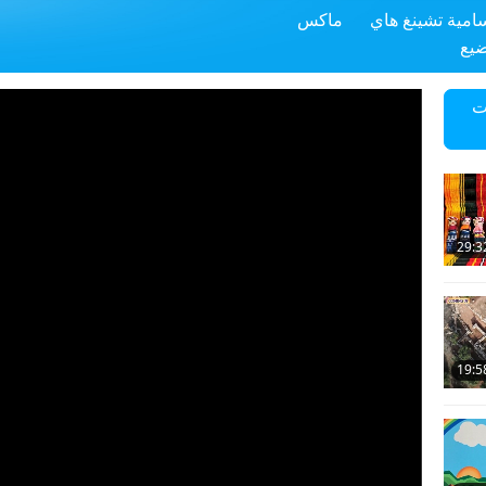
سامية تشينغ هاي
ماكس
ضيع
ت
29:3
19:5