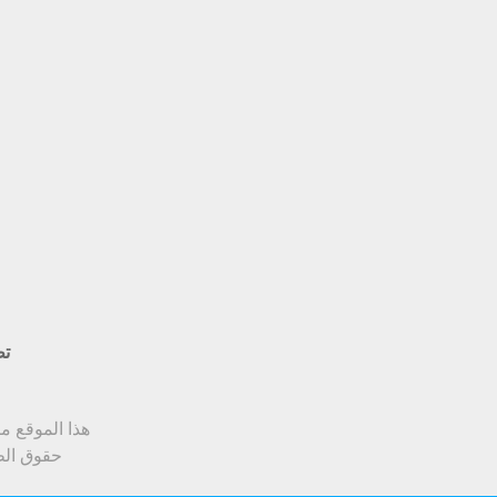
تط
هذا الموقع متوافق مع Google Chrome أو soft Edge
حقوق الط