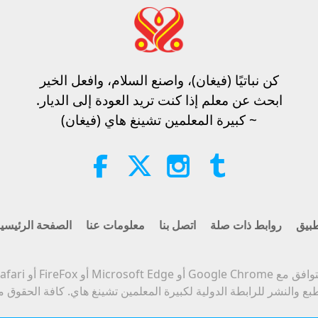
كن نباتيًا (فيغان)، واصنع السلام، وافعل الخير​
ابحث عن معلم إذا كنت تريد العودة إلى الديار.
~ كبيرة المعلمين تشينغ هاي (فيغان)
بيق
روابط ذات صلة
اتصل بنا
معلومات عنا
الصفحة الرئيسي
Micro أو FireFox أو Safari أو Opera.
بع والنشر للرابطة الدولية لكبيرة المعلمين تشينغ هاي. كافة الحقوق 