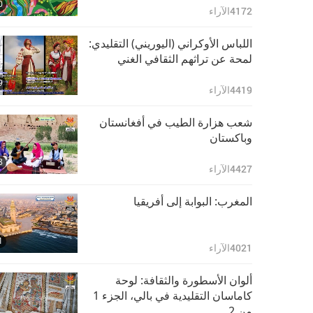
0
4172
الآراء
اللباس الأوكراني (اليوريني) التقليدي:
لمحة عن تراثهم الثقافي الغني
9
4419
الآراء
شعب هزارة الطيب في أفغانستان
وباكستان
8
4427
الآراء
المغرب: البوابة إلى أفريقيا
1
4021
الآراء
ألوان الأسطورة والثقافة: لوحة
كاماسان التقليدية في بالي، الجزء 1
من 2