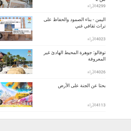
1
4299
الآراء
اليمن - بناء الصمود والحفاظ على
تراث ثقافي غني
5
4023
الآراء
توفالو: جوهرة المحيط الهادئ غير
المعروفة
0
4026
الآراء
بحثا عن الجنة على الأرض
6
4113
الآراء