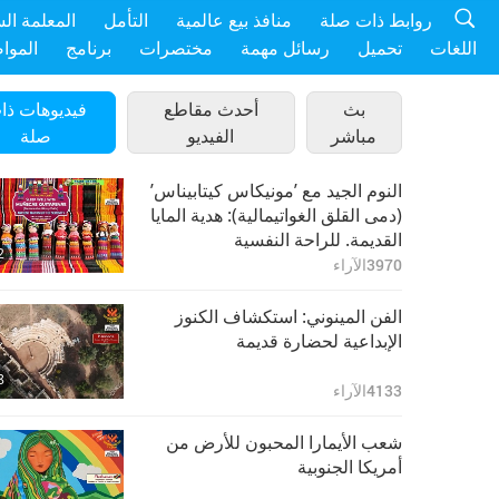
روابط ذات صلة
منافذ بيع عالمية
التأمل
المعلمة ال
اللغات
تحميل
رسائل مهمة
مختصرات
برنامج
الموا
بث
أحدث مقاطع
فيديوهات ذا
مباشر
الفيديو
صلة
النوم الجيد مع ’مونيكاس كيتابيناس’
(دمى القلق الغواتيمالية): هدية المايا
القديمة. للراحة النفسية
2
3970
الآراء
الفن المينوني: استكشاف الكنوز
الإبداعية لحضارة قديمة
8
4133
الآراء
شعب الأيمارا المحبون للأرض من
أمريكا الجنوبية