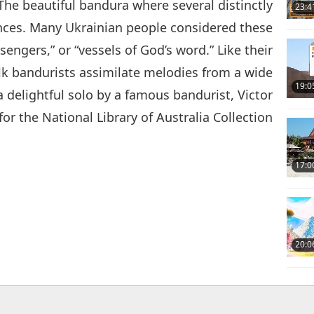
The beautiful bandura where several distinctly
23:4
ances. Many Ukrainian people considered these
engers,” or “vessels of God’s word.” Like their
k bandurists assimilate melodies from a wide
19:0
a delightful solo by a famous bandurist, Victor
r the National Library of Australia Collection.
17:0
20:0