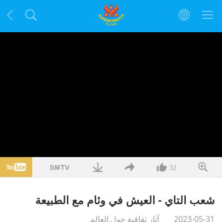
32
شعب التاي - العيش في وئام مع الطبيعة
2023-05-31
آثار ثقافية حول العالم