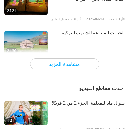
25:21
الآراء
3220
2026-04-14
آثار ثقافية حول العالم
الحيوات المتنوعة للشعوب التركية
21:36
الآراء
2974
2026-04-07
آثار ثقافية حول العالم
مشاهدة المزيد
مهرجان سينولوغ-سانتو نينيو للإيمان في
الفلبين
أحدث مقاطع الفيديو
23:59
الآراء
3061
2026-03-31
آثار ثقافية حول العالم
سؤال مابا للمعلمة، الجزء 2 من 2 قريبًا!
شعب تيرابا: احتضان التقاليد في
كوستاريكا، الجزء 1 من 2
1:41