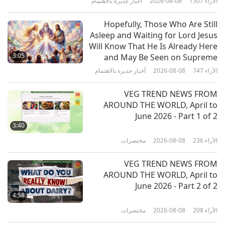
الآراء
1307
2026-08-08
أخبار جديرة بالاهتمام
24:32
الآراء
3001
2026-03-17
آثار ثقافية حول العالم
Hopefully, Those Who Are Still
Asleep and Waiting for Lord Jesus
أولاك (فيتنام): رحلة تاريخية عبر
Will Know That He Is Already Here
السلالات الإقطاعية، الجزء 1 من 2
3:05
and May Be Seen on Supreme
Master Television
الآراء
747
2026-08-08
أخبار جديرة بالاهتمام
21:30
الآراء
3045
2026-03-03
آثار ثقافية حول العالم
VEG TREND NEWS FROM
AROUND THE WORLD, April to
الأراجيح القماشية: عبر التاريخ وإلى
June 2026 - Part 1 of 2
السكينة
3:40
الآراء
236
2026-08-08
مختصرات
22:39
الآراء
3231
2026-02-24
آثار ثقافية حول العالم
VEG TREND NEWS FROM
AROUND THE WORLD, April to
العصر المجيد للإمبراطورية التبتية،
June 2026 - Part 2 of 2
الجزء 1 من 2
4:58
الآراء
208
2026-08-08
مختصرات
22:30