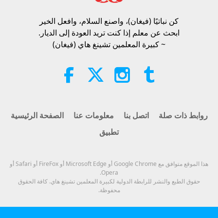
الجزء 1 من 2
كن نباتيًا (فيغان)، واصنع السلام، وافعل الخير​
38:45
ابحث عن معلم إذا كنت تريد العودة إلى الديار.
الآراء
1147
2026-08-06
بين المعلمة والتلاميذ
~ كبيرة المعلمين تشينغ هاي (فيغان)
Spanish court upholds rights of
vegan meat producer in legal
challenge.
2:01
الآراء
417
2026-08-06
أخبار جديرة بالاهتمام
روابط ذات صلة
اتصل بنا
معلومات عنا
الصفحة الرئيسية
تطبيق
سؤال مابا للمعلمة، الجزء 1 من 2
25:38
هذا الموقع متوافق مع Google Chrome أو Microsoft Edge أو FireFox أو Safari أو
Opera.
الآراء
8162
2026-08-05
أخبار جديرة بالاهتمام
حقوق الطبع والنشر للرابطة الدولية لكبيرة المعلمين تشينغ هاي. كافة الحقوق
محفوظة.
“Fast Charge” Is Wonderful Way
to Reconnect to GOD Within