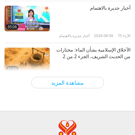
الآراء
3809
2025-03-19
العلم والروحانية
أخبار جديرة بالاهتمام
رحلة إلى الأرض النقية: رؤية المعلم
كوان جينغ السماوية، الجزء 1 من
35:06
الآراء
75
2026-08-06
أخبار جديرة بالاهتمام
21:43
الآراء
4248
2025-03-05
العلم والروحانية
الأخلاق الإسلامية بشأن الماء: مختارات
من الحديث الشريف، الجزء 2 من 2
21:43
الآراء
78
2026-08-06
كلمات من الحكمة
مشاهدة المزيد
تامي فراي (نباتية صرف): زرع البذور
من أجل عالم أكثر رحمة، الجزء 1 من 2
19:47
الآراء
70
2026-08-06
النخبة النباتية
محادثات المعلمة عن السلام الداخلي،