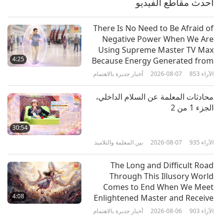
أحدث مقاطع الفيديو
26:08
الآراء
5416
2025-06-04
العلم والروحانية
There Is No Need to Be Afraid of
Negative Power When We Are
دكتور ستيفن جرير: توجيه الاتصال
Using Supreme Master TV Max
السلمي والكشف عن الكائنات الفضائية
4:25
Because Energy Generated from
السلمية، الجزء 1 من 2
It Is Far More Powerful than Any
الآراء
853
2026-08-07
أخبار جديرة بالاهتمام
23:39
Negative Entity
الآراء
4059
2025-05-14
العلم والروحانية
محادثات المعلمة عن السلام الداخلي،
الجزء 1 من 2
استكشاف أسرار التقمص والحياة
الآخرة، الجزء 1 من 2
30:54
الآراء
935
2026-08-07
بين المعلمة والتلاميذ
18:37
الآراء
4317
2025-04-23
العلم والروحانية
The Long and Difficult Road
Through This Illusory World
استكشاف الزمن: رحلة من حقول الكم
Comes to End When We Meet
إلى الحكمة الروحية، الجزء 1 من 2
4:08
Enlightened Master and Receive
Initiation
الآراء
903
2026-08-06
أخبار جديرة بالاهتمام
24:08