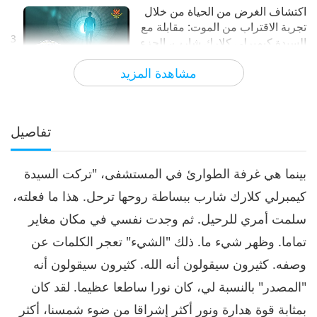
اكتشاف الغرض من الحياة من خلال
تجربة الاقتراب من الموت: مقابلة مع
3
السيدة كيمبرلي كلارك شارب، الجزء
14:15
3 من 3
مشاهدة المزيد
الآراء
7298
2019-12-02
العلم والروحانية
تفاصيل
بينما هي غرفة الطوارئ في المستشفى، "تركت السيدة
كيمبرلي كلارك شارب ببساطة روحها ترحل. هذا ما فعلته،
سلمت أمري للرحيل. ثم وجدت نفسي في مكان مغاير
تماما. وظهر شيء ما. ذلك "الشيء" تعجر الكلمات عن
وصفه. كثيرون سيقولون أنه الله. كثيرون سيقولون أنه
"المصدر" بالنسبة لي، كان نورا ساطعا عظيما. لقد كان
بمثابة قوة هدارة ونور أكثر إشراقا من ضوء شمسنا، أكثر