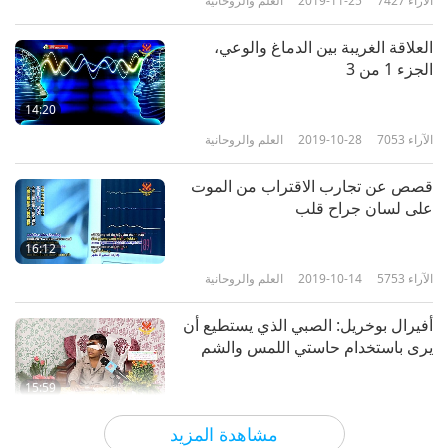
الآراء
7427
2019-11-25
العلم والروحانية
العلاقة الغريبة بين الدماغ والوعي،
الجزء 1 من 3
14:20
الآراء
7053
2019-10-28
العلم والروحانية
قصص عن تجارب الاقتراب من الموت
على لسان جراح قلب
16:12
الآراء
5753
2019-10-14
العلم والروحانية
أفيرال بوخريل: الصبي الذي يستطيع أن
يرى باستخدام حاستي اللمس والشم
15:59
الآراء
5697
2019-10-11
العلم والروحانية
مشاهدة المزيد