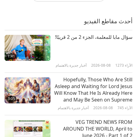
التقمص: ذاكرة الحياة الماضية
أحدث مقاطع الفيديو
12:56
الآراء
9408
2019-09-16
العلم والروحانية
سؤال مابا للمعلمة، الجزء 2 من 2 قريبًا!
الاتصال بذواتنا العليا من خلال الأحلام:
مقابلة مع السيد كيفن توديشي، الجزء 1
1:41
من 3‏
الآراء
1273
2026-08-08
أخبار جديرة بالاهتمام
12:01
الآراء
7351
2019-08-19
العلم والروحانية
Hopefully, Those Who Are Still
Asleep and Waiting for Lord Jesus
تعلم المحبة: تجربة الاقتراب من الموت
Will Know That He Is Already Here
لرودي رودنسكي، الجزء 1 من 2
3:05
and May Be Seen on Supreme
Master Television
الآراء
745
2026-08-08
أخبار جديرة بالاهتمام
14:53
الآراء
9192
2019-07-15
العلم والروحانية
VEG TREND NEWS FROM
AROUND THE WORLD, April to
استكشاف عالم الأحلام مع خبير الوضوح
June 2026 - Part 1 of 2