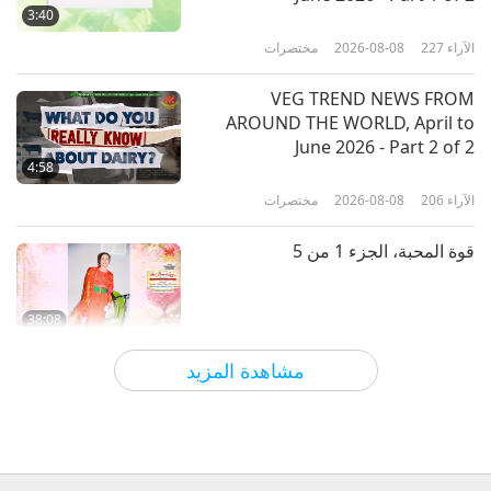
في الحلم د. كلير جونسون، الجزء 1 من
3:40
3‏
الآراء
227
2026-08-08
مختصرات
14:34
الآراء
10013
2019-06-17
العلم والروحانية
VEG TREND NEWS FROM
AROUND THE WORLD, April to
كائنات فضائية حقيقية: مقابلة مع
June 2026 - Part 2 of 2
المحترم بول هيلير، الجزء 1 من 2
4:58
الآراء
206
2026-08-08
مختصرات
15:17
الآراء
15759
2019-04-22
العلم والروحانية
قوة المحبة، الجزء 1 من 5
38:08
الآراء
795
2026-08-08
بين المعلمة والتلاميذ
مشاهدة المزيد
There Is No Need to Be Afraid of
Negative Power When We Are
Using Supreme Master TV Max
4:25
Because Energy Generated from