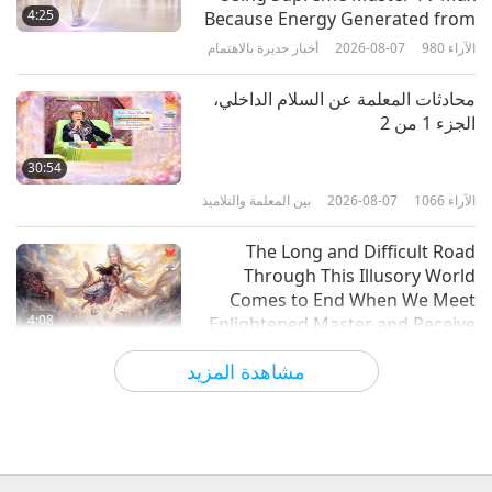
العدس والسيتان وحشوة جبنة الكاجو
4:25
Because Energy Generated from
النباتية (فيغان) في مرق الخضار
It Is Far More Powerful than Any
الآراء
980
2026-08-07
أخبار جديرة بالاهتمام
23:57
Negative Entity
الآراء
3632
2026-04-19
النباتية أسلوب العيش النبيل
محادثات المعلمة عن السلام الداخلي،
الجزء 1 من 2
وجبات إندونيسية تقليدية بنكهة الباندان
وجوز الهند – كويه سيرابي النباتية
30:54
الصرفة (فطائر الأرز) مع صلصة فاكهة
الآراء
1066
2026-08-07
بين المعلمة والتلاميذ
31:42
الجاك فروت وسكر النخيل، وكويه دادار
غولونغ النباتية الصرفة (الفطائر
الآراء
3661
2026-04-12
النباتية أسلوب العيش النبيل
The Long and Difficult Road
الملفوفة)
Through This Illusory World
Comes to End When We Meet
4:08
Enlightened Master and Receive
Initiation
الآراء
1052
2026-08-06
أخبار جديرة بالاهتمام
مشاهدة المزيد
أخبار جديرة بالاهتمام
35:06