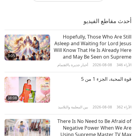
التفاعل بما يتجاوز الكلمات: دانييل
ماكينون (فيغان) وحكمة أمة الحيوانات،
الجزء 1 من 2
أحدث مقاطع الفيديو
22:49
الآراء
3229
2026-05-05
النباتية أسلوب العيش النبيل
Hopefully, Those Who Are Still
Asleep and Waiting for Lord Jesus
آيس كريم نباتي (فيغان) لعيد الأم مع جل
Will Know That He Is Already Here
بذور الكتان، الجزء 1 من 2 - آيس كريم
3:05
and May Be Seen on Supreme
نباتي (فيغان) بلون الخوخ الوردي والورد
Master Television
الآراء
346
2026-08-08
أخبار جديرة بالاهتمام
19:49
الأرجواني
الآراء
3723
2026-04-29
النباتية أسلوب العيش النبيل
قوة المحبة، الجزء 1 من 5
من المدينة المقدسة إلى الأرض
المقدسة: أشاريا أودايفالاب ماهاراج
38:08
(نباتي) مع حظر باليتانا تناول لحوم أمة
الآراء
362
2026-08-08
بين المعلمة والتلاميذ
24:17
والحيوانات، الجزء 1 من 2
الآراء
3468
2026-04-21
النباتية أسلوب العيش النبيل
There Is No Need to Be Afraid of
Negative Power When We Are
تورتيليني إيطالي نباتي (فيغان) مع
Using Supreme Master TV Max