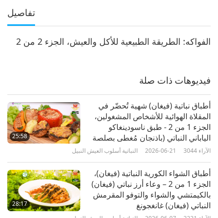
تفاصيل
الفواكه: الطريقة الطبيعية للأكل والعيش، الجزء 2 من 2
فيديوهات ذات صلة
أطباق نباتية (فيغان) شهية تُحضّر في
المقلاة الهوائية للأشخاص المشغولين،
الجزء 1 من 2 - طبق ناسودينغاكو
25:58
الياباني النباتي (باذنجان مُغطى بصلصة
ميسو)." فلفل محشي نباتي (فيغان)
الآراء
3044
2026-06-21
النباتية أسلوب العيش النبيل
وفطر بورتوبيلو، بطاطس نباتية (فيغان)
مقرمشة وكرنب بروكسل
أطباق الشواء الكورية النباتية (فيغان)،
الجزء 1 من 2 – وعاء أرز نباتي (فيغان)
بالكيمتشي والشواء والتوفو المقرمش
28:17
النباتي (فيغان) غانغجونغ