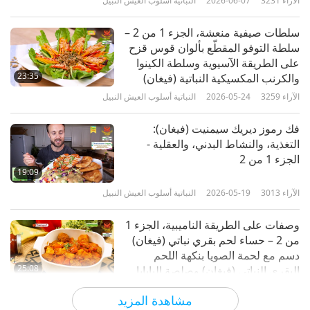
الآراء
3231
2026-06-07
النباتية أسلوب العيش النبيل
سلطات صيفية منعشة، الجزء 1 من 2 –
سلطة التوفو المقطّع بألوان قوس قزح
على الطريقة الآسيوية وسلطة الكينوا
23:35
والكرنب المكسيكية النباتية (فيغان)
الآراء
3259
2026-05-24
النباتية أسلوب العيش النبيل
فك رموز ديريك سيمنيت (فيغان):
التغذية، والنشاط البدني، والعقلية -
الجزء 1 من 2
19:09
الآراء
3013
2026-05-19
النباتية أسلوب العيش النبيل
وصفات على الطريقة الناميبية، الجزء 1
من 2 – حساء لحم بقري نباتي (فيغان)
دسم مع لحمة الصويا بنكهة اللحم
25:08
البقري النباتي (فيغان) وصلصة البابايا
الحلوة الحامضة
الآراء
3261
2026-05-10
النباتية أسلوب العيش النبيل
مشاهدة المزيد