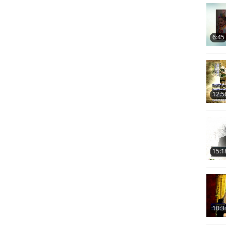
6:45
12:5
15:1
10:3