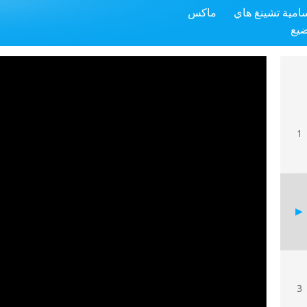
سامية تشينغ هاي
ماكس
ضيع
1
3