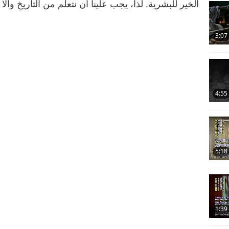
الخير للبشرية. لذا، يجب علينا أن نتعلم من التاريخ و
3:07
4:55
5:18
1:39