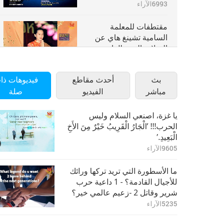
6993
الآراء
مقتطفات للمعلمة
السامية تشينغ هاي عن
السلام، الجزء الرابع
0:40
6940
الآراء
بث
أحدث مقاطع
فيديوهات ذا
مقتطفات للمعلمة
مباشر
الفيديو
صلة
السامية تشينغ هاي عن
السلام، الجزء الخامس
1:07
6907
الآراء
يا غزة، اصنعي السلام وليس
الحرب!!! ’الْجَارُ الْقَرِيبُ خَيْرٌ مِنَ الأَخِ
الْبَعِيدِ.’
مقتطفات للمعلمة
السامية تشينغ هاي عن
9605
الآراء
السلام، الجزء السادس
0:46
7237
الآراء
ما الأسطورة التي تريد تركها ورائك
للأجيال القادمة؟ - 1 داعية حرب
شرير وقاتل 2 -زعيم عالمي خير؟
الخيار الأول؟ أنت محق: ليس خيارا
5235
الآراء
ذكيا! الخيار الثاني؟ أنت الأفضل!!!