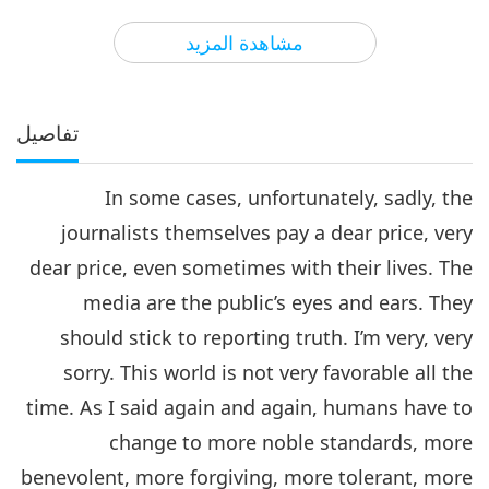
33:49
مشاهدة المزيد
الآراء
7197
2019-02-08
بين المعلمة والتلاميذ
كن غفورا ورحيما، الجزء 4 من 12
تفاصيل
4
30:34
In some cases, unfortunately, sadly, the
الآراء
7003
2019-02-09
بين المعلمة والتلاميذ
journalists themselves pay a dear price, very
كن غفورا ورحيما، الجزء 5 من 12
dear price, even sometimes with their lives. The
5
media are the public’s eyes and ears. They
35:01
should stick to reporting truth. I’m very, very
الآراء
7160
2019-02-10
بين المعلمة والتلاميذ
sorry. This world is not very favorable all the
كن غفورا ورحيما، الجزء 6 من 12
time. As I said again and again, humans have to
change to more noble standards, more
6
31:39
benevolent, more forgiving, more tolerant, more