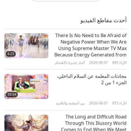
مقعد في العالم العلوي مضمون
بالاجتهاد الصادق، ونعمة المعلم، ورحمة
الله ، الجزء 1 من 19
أحدث مقاطع الفيديو
34:17
الآراء
11696
2024-09-01
بين المعلمة والتلاميذ
There Is No Need to Be Afraid of
Negative Power When We Are
’كل الأكوان نالت الموافقة، ووهب الله
Using Supreme Master TV Max
القوة لبوذا، لإنقاذ أرواح لا حصر لها. بوذا،
4:25
Because Energy Generated from
المعلم العظيم ليس مجرد لقب! ،‘ الجزء
It Is Far More Powerful than Any
الآراء
885
2026-08-07
أخبار جديرة بالاهتمام
32:43
1 من 10
Negative Entity
الآراء
13678
2024-08-22
بين المعلمة والتلاميذ
محادثات المعلمة عن السلام الداخلي،
الجزء 1 من 2
معرفة من هو المعلم، أو الراهب، أو
الكاهن الحقيقي، الجزء 1 من 10
30:54
الآراء
972
2026-08-07
بين المعلمة والتلاميذ
31:27
الآراء
8832
2024-08-12
بين المعلمة والتلاميذ
The Long and Difficult Road
Through This Illusory World
بركات: أطايب نباتية(فيغان) من صنع
Comes to End When We Meet