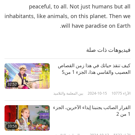
الآراء
7192
2019-02-11
بين المعلمة والتلاميذ
peaceful, to all. Not just humans but all
inhabitants, like animals, on this planet. Then we
كن غفورا ورحيما، الجزء 7 من 12
will have paradise on Earth.
7
30:50
الآراء
7250
2019-02-15
بين المعلمة والتلاميذ
فيديوهات ذات صلة
كن غفورا ورحيما، الجزء 8 من 12
كيف تنقذ حياتك في هذا زمن القصاص
العصيب والقاسي هذا، الجزء 1 من5
8
28:46
32:52
الآراء
6760
2019-02-16
بين المعلمة والتلاميذ
الآراء
10775
2024-10-15
بين المعلمة والتلاميذ
كن غفورا ورحيما، الجزء 9 من 12
القرار الصائب يجنبنا إيذاء الآخرين، الجزء
1 من 2
31:31
33:58
الآراء
7046
2019-02-17
بين المعلمة والتلاميذ