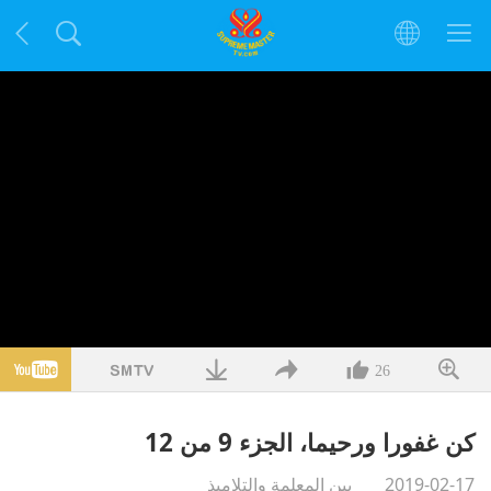
26
كن غفورا ورحيما، الجزء 9 من 12
2019-02-17
بين المعلمة والتلاميذ