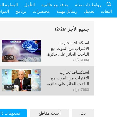
روابط ذات صلة
منافذ بيع عالمية
التأمل
المعلمة ال
اللغات
تحميل
رسائل مهمة
مختصرات
برنامج
الموا
جميع الأجزاء
(2/2)
استكشاف تجارب
الاقتراب من الموت مع
الباحث الحائز على جائزة،
17:08
الدكتور بيم فان لوميل،
9304
الآراء
دكتوراه في الطب، الجزء
1 من 2‏
استكشاف تجارب
الاقتراب من الموت مع
الباحث الحائز على جائزة،
14:52
الدكتور بيم فان لوميل،
7683
الآراء
دكتوراه في الطب، الجزء
2 من 2‏
بث
أحدث مقاطع
فيديوهات ذا