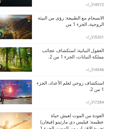
6
4572
الآراء
الانسجام مع الطبيعة: رؤى من البيئة
الروحية، الجزء 1 من
6
5201
الآراء
العقول النباتية: استكشاف عجائب
مملكة النباتات، الجزء 1 من 2.
4
4546
الآراء
استكشاف روحي لعلم الأعداد، الجزء
1 من 2.
8
7284
الآراء
العودة من الموت لعيش حياة
عظيمة: فيليس دي مارتينو (فيغان)
تجربة الاقتراب من الموت، الجزء 1