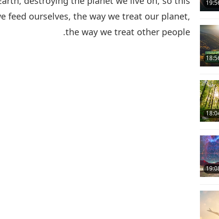
arth, destroying the planet we live on, so this
19:5
 feed ourselves, the way we treat our planet,
the way we treat other people.
18:5
18:0
19:0