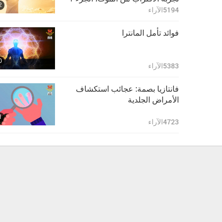
2
من 2.
5194
الآراء
فوائد تأمل المانترا
0
5383
الآراء
فانتازيا بصمة: عجائب استكشاف
الأمراض الجلدية
1
4723
الآراء