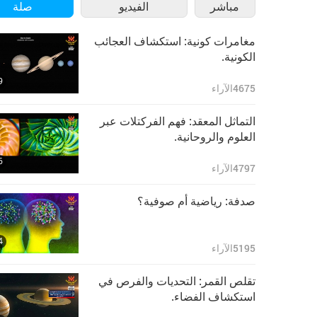
مباشر
الفيديو
صلة
مغامرات كونية: استكشاف العجائب
الكونية.
9
4675
الآراء
التماثل المعقد: فهم الفركتلات عبر
العلوم والروحانية.
6
4797
الآراء
صدفة: رياضية أم صوفية؟
4
5195
الآراء
تقلص القمر: التحديات والفرص في
استكشاف الفضاء.