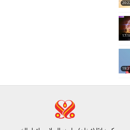
20:2
17:1
19:3
كن نباتيًا (فيغان)، واصنع السلام، وافعل الخير​