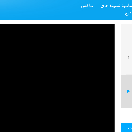
سامية تشينغ هاي
ماكس
ضيع
1
ت