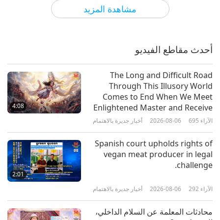
الآراء
4894
2025-01-31
بين المعلمة والتلاميذ
مشاهدة المزيد
الحماية الأكثر ديمومة التي نجدها في
الله، الجزء 1 من 5
أحدث مقاطع الفيديو
36:10
الآراء
4965
2025-01-26
بين المعلمة والتلاميذ
The Long and Difficult Road
Through This Illusory World
القدرات الثلاث المطلوبة لأي بوذا أو
Comes to End When We Meet
معلم مستنير استنارة كلية الجزء 1 من
4:08
Enlightened Master and Receive
8
Initiation
الآراء
695
2026-08-06
أخبار جديرة بالاهتمام
38:29
الآراء
16370
2025-01-18
بين المعلمة والتلاميذ
Spanish court upholds rights of
vegan meat producer in legal
البركات: المعلمة تلتقي بالتلاميذ، التجمع
challenge.
الثاني، الجزء 1 من 7
2:01
الآراء
292
2026-08-06
أخبار جديرة بالاهتمام
35:32
الآراء
5759
2025-01-11
بين المعلمة والتلاميذ
محادثات المعلمة عن السلام الداخلي،