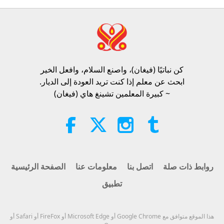
38:07
الآراء
267
2026-08-05
أخبار جديرة بالاهتمام
الأخلاق الإسلامية بشأن الماء: مختارات
من الحديث الشريف، الجزء 1 من 2
كن نباتيًا (فيغان)، واصنع السلام، وافعل الخير​
22:27
ابحث عن معلم إذا كنت تريد العودة إلى الديار.
الآراء
270
2026-08-05
كلمات من الحكمة
~ كبيرة المعلمين تشينغ هاي (فيغان)
ما وراء الكالسيوم: العادات اليومية التي
تشكل عظامك
21:56
الآراء
305
2026-08-05
العيش السليم
روابط ذات صلة
اتصل بنا
معلومات عنا
الصفحة الرئيسية
تطبيق
القمر: رفيقنا السماوي المشرق، الجزء
2 من 2
25:09
هذا الموقع متوافق مع Google Chrome أو Microsoft Edge أو FireFox أو Safari أو