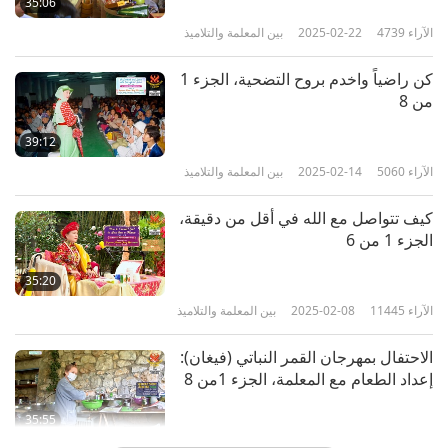
35:06
الآراء
4739
2025-02-22
بين المعلمة والتلاميذ
كن راضياً واخدم بروح التضحية، الجزء 1
من 8
39:12
الآراء
5060
2025-02-14
بين المعلمة والتلاميذ
كيف تتواصل مع الله في أقل من دقيقة،
الجزء 1 من 6
35:20
الآراء
11445
2025-02-08
بين المعلمة والتلاميذ
الاحتفال بمهرجان القمر النباتي (فيغان):
إعداد الطعام مع المعلمة، الجزء 1من 8
35:55