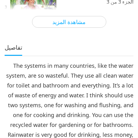
الجزء 3 من 3‏
3
23:26
مشاهدة المزيد
الآراء
5794
2018-09-25
بين المعلمة والتلاميذ
تفاصيل
The systems in many countries, like the water
system, are so wasteful. They use all clean water
for toilet and bathroom and everything. It’s a lot
of waste of energy and water. I think should use
two systems, one for washing and flushing, and
one for cooking and drinking. You can use the
recycled water for gardening or for bathrooms.
Rainwater is very good for drinking, less money,