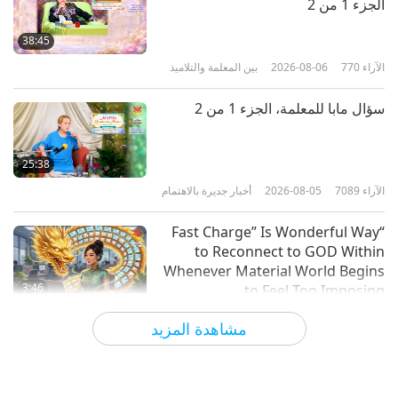
الجزء 1 من 2
التخلي عن الامتياز الأعظم في السماء
لخدمة البشرية، الجزء 1 من 3
38:45
الآراء
770
2026-08-06
بين المعلمة والتلاميذ
37:20
الآراء
5939
2025-01-08
بين المعلمة والتلاميذ
سؤال مابا للمعلمة، الجزء 1 من 2
لماذا ينجذب الناس إلى الممارسين،
الجزء 1 من 3
25:38
الآراء
7089
2026-08-05
أخبار جديرة بالاهتمام
35:25
الآراء
5708
2025-01-05
بين المعلمة والتلاميذ
“Fast Charge” Is Wonderful Way
to Reconnect to GOD Within
Whenever Material World Begins
3:46
to Feel Too Imposing
الآراء
1204
2026-08-05
أخبار جديرة بالاهتمام
مشاهدة المزيد
أخبار جديرة بالاهتمام