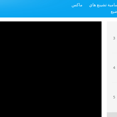
سامية تشينغ هاي
ماكس
2
ضيع
3
4
5