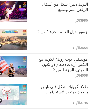
البريك دنس: شكل من أشكال
الرقص مثير وممتع
4
3986
الآراء
جسور حول العالم الجزء 1 من 2
5
3654
الآراء
موسيقى ”بوب روك” الكونية مع
أليكس أرندت (فيغان) والكون
الصوتي، الجزء 1 من 2
6
4008
الآراء
طلاء أكريليك: شكل فني نابض
بالحياة ومتعدد الاستخدامات
3
3795
الآراء