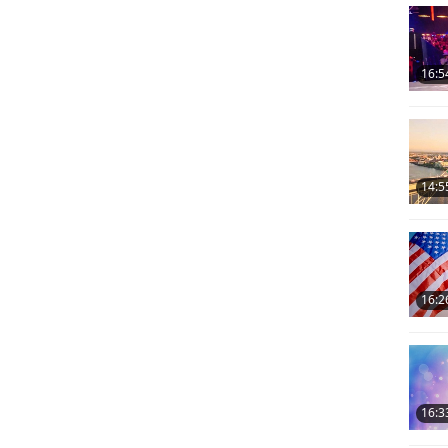
16:5
14:5
16:2
16:3