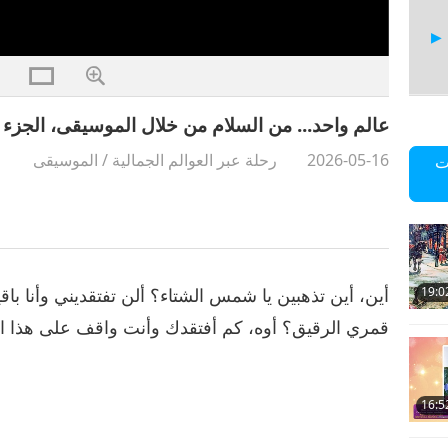
عالم واحد... من السلام من خلال الموسيقى، الجزء 6 من 11
7
2026-05-16
رحلة عبر العوالم الجمالية
/
الموسيقى
ت
8
أين، أين تذهبين يا شمس الشتاء؟ ألن تفتقديني وأنا باق
19:0
قمري الرقيق؟ أوه، كم أفتقدك وأنت واقف على هذا الجا
9
16:5