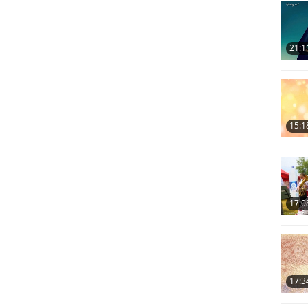
10
21:1
11
15:1
17:0
17:3