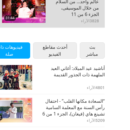
عالم واحد... من السلام
من خلال الموسيقى،
الجزء 6 من 11
31:44
3828
الآراء
عالم واحد... من السلام
من خلال الموسيقى،
بث
الجزء 7 من 11
أحدث مقاطع
فيديوهات ذا
28:32
3436
مباشر
الآراء
الفيديو
صلة
عالم واحد... من السلام
أناشيد عيد الميلاد: أغاني العيد
من خلال الموسيقى،
الملهمة ذات الجذور القديمة
الجزء 8 من 11
35:46
2
3379
الآراء
4801
الآراء
عالم واحد... من السلام
“السعادة مكانها القلب” - احتفال
من خلال الموسيقى،
رأس السنة مع المعلمة السامية
الجزء 9 من 11
تشينغ هاي (فيغان)، الجزء 1 من 6
28:14
2
3328
الآراء
5209
الآراء