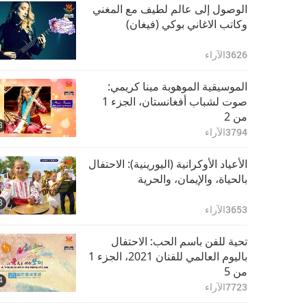
عالم واحد... من السلام
الوصول إلى عالم لطيف مع المغني
من خلال الموسيقى،
وكاتب الاغاني بوكي (فيغان)
الجزء 10 من 11
28:17
1
3269
الآراء
3626
الآراء
عالم واحد... من السلام
الموسيقية الموهوبة مينا كريمي:
من خلال الموسيقى،
صوت لشباب أفغانستان، الجزء 1
الجزء 11 من 11
من 2
22:13
8
3298
الآراء
3794
الآراء
الأعياد الأوكرانية (اليورينية): الاحتفال
بالحياة، والإيمان، والحرية
8
3653
الآراء
تحية للفن باسم الحب: الاحتفال
باليوم العالمي للفنان 2021، الجزء 1
من 5
4
7723
الآراء