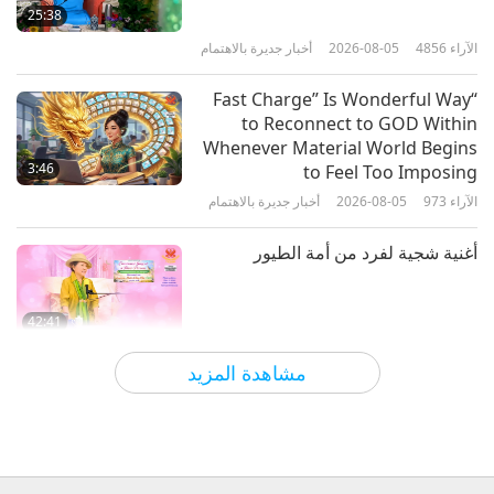
25:38
الآراء
4856
2026-08-05
أخبار جديرة بالاهتمام
30:00
الآراء
9504
2022-02-23
بين المعلمة والتلاميذ
“Fast Charge” Is Wonderful Way
to Reconnect to GOD Within
الرحمة الحقيقية والمعايير الأخلاقية هي
Whenever Material World Begins
الحل الحقيقي،الجزء 1 من 22
3:46
to Feel Too Imposing
الآراء
973
2026-08-05
أخبار جديرة بالاهتمام
28:57
الآراء
9378
2022-02-01
بين المعلمة والتلاميذ
أغنية شجية لفرد من أمة الطيور
42:41
الآراء
756
2026-08-05
بين المعلمة والتلاميذ
مشاهدة المزيد
It Is Joy to Hear That GOD’s
Disciple’s Kind Actions and Loving
Demeanor Were Appreciated by
4:31
School Community