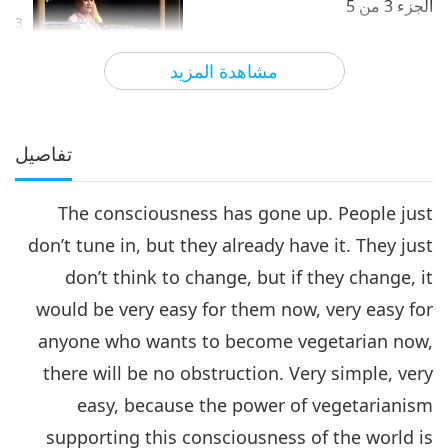
الجزء 3 من 5‏
3
51:42
مشاهدة المزيد
الآراء
9813
2018-02-21
بين المعلمة والتلاميذ
طاقة النباتية تجتاح الكوكب بأكمله،
الجزء 4 من 5‏
تفاصيل
4
43:41
The consciousness has gone up. People just
الآراء
6232
2018-02-22
بين المعلمة والتلاميذ
don’t tune in, but they already have it. They just
طاقة النباتية تجتاح الكوكب بأكمله،
don’t think to change, but if they change, it
الجزء 5 من 5‏
5
would be very easy for them now, very easy for
35:54
anyone who wants to become vegetarian now,
الآراء
6314
2018-02-23
بين المعلمة والتلاميذ
there will be no obstruction. Very simple, very
easy, because the power of vegetarianism
supporting this consciousness of the world is