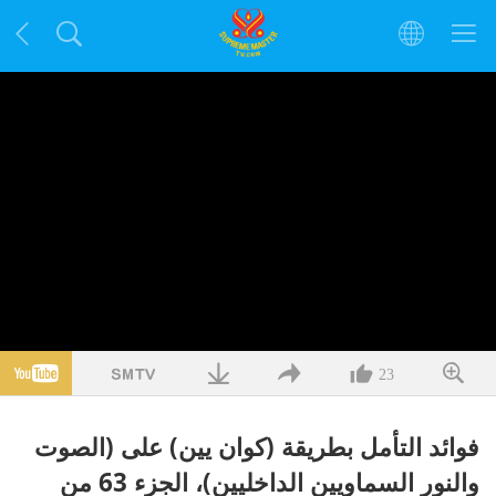
23
فوائد التأمل بطريقة (كوان يين) على (الصوت
والنور السماويين الداخليين)، الجزء 63 من