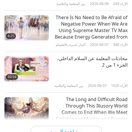
الآراء
249
2026-08-08
بين المعلمة والتلاميذ
18
الجزء 18 من أجزاء عديدة.
0:43
There Is No Need to Be Afraid of
الآراء
5346
2024-10-25
مختصرات
Negative Power When We Are
Using Supreme Master TV Max
فوائد التأمل بطريقة (كوان يين) على
4:25
Because Energy Generated from
(الصوت والنور السماويين الداخليين)،
It Is Far More Powerful than Any
الآراء
940
2026-08-07
أخبار جديرة بالاهتمام
19
الجزء 19 من أجزاء عديدة.
Negative Entity
1:05
محادثات المعلمة عن السلام الداخلي،
الآراء
4796
2024-10-25
مختصرات
الجزء 1 من 2
فوائد التأمل بطريقة (كوان يين) على
30:54
(الصوت والنور السماويين الداخليين)،
الآراء
1020
2026-08-07
بين المعلمة والتلاميذ
20
الجزء 20 من أجزاء عديدة.
0:55
The Long and Difficult Road
الآراء
5070
2024-10-25
مختصرات
Through This Illusory World
Comes to End When We Meet
فوائد التأمل بطريقة (كوان يين) على
4:08
Enlightened Master and Receive
(الصوت والنور السماويين الداخليين)،
Initiation
الآراء
1007
2026-08-06
أخبار جديرة بالاهتمام
21
الجزء 21 من أجزاء عديدة.
مشاهدة المزيد