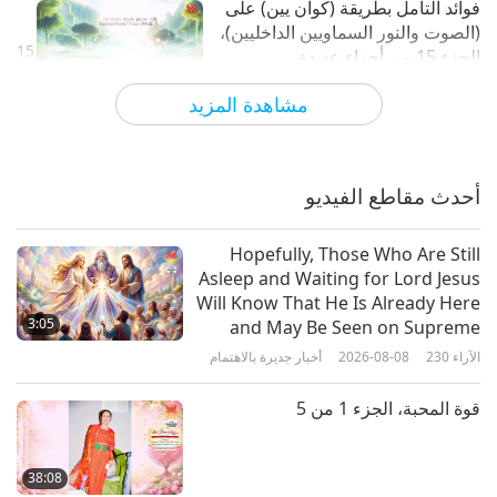
فوائد التأمل بطريقة (كوان يين) على
(الصوت والنور السماويين الداخليين)،
15
الجزء 15 من أجزاء عديدة.
1:05
مشاهدة المزيد
الآراء
5590
2024-10-25
مختصرات
فوائد التأمل بطريقة (كوان يين) على
(الصوت والنور السماويين الداخليين)،
أحدث مقاطع الفيديو
16
الجزء 16 من أجزاء عديدة.
0:45
Hopefully, Those Who Are Still
الآراء
5744
2024-10-25
مختصرات
Asleep and Waiting for Lord Jesus
Will Know That He Is Already Here
فوائد التأمل بطريقة (كوان يين) على
3:05
and May Be Seen on Supreme
(الصوت والنور السماويين الداخليين)،
Master Television
الآراء
230
2026-08-08
أخبار جديرة بالاهتمام
17
الجزء 17 من أجزاء عديدة.
1:41
قوة المحبة، الجزء 1 من 5
الآراء
5500
2024-10-29
مختصرات
فوائد التأمل بطريقة (كوان يين) على
38:08
(الصوت والنور السماويين الداخليين)،