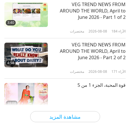
الآراء
3760
2024-01-29
كلمات من الحكمة
VEG TREND NEWS FROM
AROUND THE WORLD, April to
الحكمة والسلام: أحاديث من ’اصي
June 2026 - Part 1 of 2
حبلابة كيتزالكواتل (هكذا تكلم
3:40
كويتزالكواتل )،’ الجزء 1 من 2
الآراء
184
2026-08-08
مختصرات
16:32
الآراء
4651
2024-01-26
كلمات من الحكمة
VEG TREND NEWS FROM
AROUND THE WORLD, April to
الإرشاد الروحي: مختارات من ’ساد فاني
June 2026 - Part 2 of 2
- مجموعة من التعاليم لسري أنانداماي
4:58
ما (نباتي)،’ الجزء 1 من 2
الآراء
171
2026-08-08
مختصرات
19:24
الآراء
4153
2024-01-24
كلمات من الحكمة
قوة المحبة، الجزء 1 من 5
38:08
الآراء
737
2026-08-08
بين المعلمة والتلاميذ
مشاهدة المزيد
There Is No Need to Be Afraid of