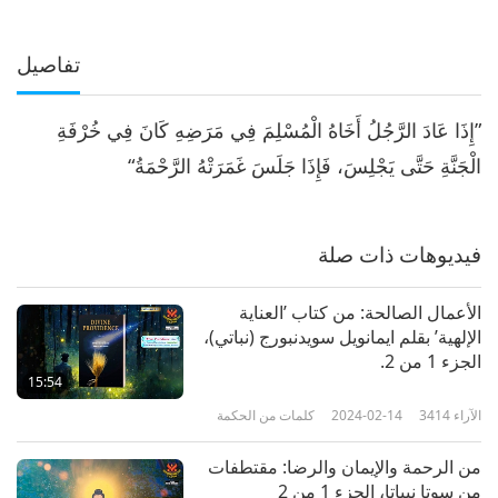
تفاصيل
”إِذَا عَادَ الرَّجُلُ أَخَاهُ الْمُسْلِمَ فِي مَرَضِهِ كَانَ فِي خُرْفَةِ
الْجَنَّةِ حَتَّى يَجْلِسَ، فَإِذَا جَلَسَ غَمَرَتْهُ الرَّحْمَةُ“
فيديوهات ذات صلة
الأعمال الصالحة: من كتاب ’العناية
الإلهية’ بقلم ايمانويل سويدنبورج (نباتي)،
الجزء 1 من 2.
15:54
الآراء
3414
2024-02-14
كلمات من الحكمة
من الرحمة والإيمان والرضا: مقتطفات
من سوتا نيباتا، الجزء 1 من 2