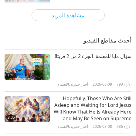
18:08
الآراء
3506
2024-02-05
كلمات من الحكمة
مشاهدة المزيد
رسالة يعقوب للقديس يعقوب العادل
(نباتي) في الكتاب المقدس، الجزء 1 من
2.
أحدث مقاطع الفيديو
16:16
الآراء
3681
2024-02-02
كلمات من الحكمة
سؤال مابا للمعلمة، الجزء 2 من 2 قريبًا!
جميع الكائنات الحية، الكبير والصغير:
من بونداهشن الزرادشتية، الجزء 1 من 2
1:41
الآراء
793
2026-08-08
أخبار جديرة بالاهتمام
16:03
الآراء
3674
2024-01-31
كلمات من الحكمة
Hopefully, Those Who Are Still
Asleep and Waiting for Lord Jesus
الأخلاق والتواضع: من تعاليم الثيوصوفيا
Will Know That He Is Already Here
المقدسة في كتاب ’مفتاح الثيوصوفيا’
3:05
and May Be Seen on Supreme
الجزء 1 من 2
Master Television
الآراء
686
2026-08-08
أخبار جديرة بالاهتمام
16:14