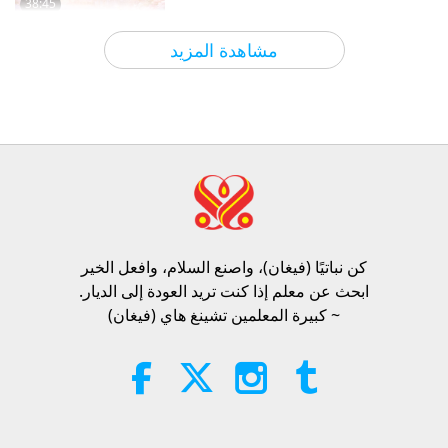
38:45
الآراء
837
2026-08-06
بين المعلمة والتلاميذ
مشاهدة المزيد
سؤال مابا للمعلمة، الجزء 1 من 2
25:38
الآراء
7300
2026-08-05
أخبار جديرة بالاهتمام
“Fast Charge” Is Wonderful Way
to Reconnect to GOD Within
Whenever Material World Begins
كن نباتيًا (فيغان)، واصنع السلام، وافعل الخير​
3:46
to Feel Too Imposing
ابحث عن معلم إذا كنت تريد العودة إلى الديار.
الآراء
1264
2026-08-05
أخبار جديرة بالاهتمام
~ كبيرة المعلمين تشينغ هاي (فيغان)
أخبار جديرة بالاهتمام
38:07