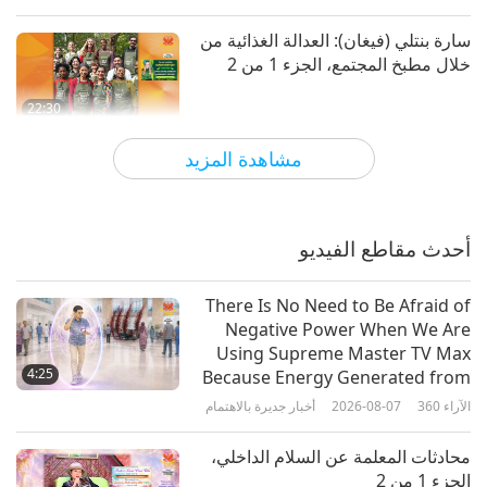
سارة بنتلي (فيغان): العدالة الغذائية من
خلال مطبخ المجتمع، الجزء 1 من 2
22:30
الآراء
3243
2026-03-19
النخبة النباتية
مشاهدة المزيد
أنجلين بيرفا (فيغان): الجمع بين القوة
والرحمة، الجزء 1 من 2
أحدث مقاطع الفيديو
22:44
الآراء
3161
2026-03-10
النخبة النباتية
There Is No Need to Be Afraid of
Negative Power When We Are
القوة عبر الرحمة: لياقة نباتية مع
Using Supreme Master TV Max
جوليان ديسروش، الجزء 1 من 2
4:25
Because Energy Generated from
It Is Far More Powerful than Any
الآراء
360
2026-08-07
أخبار جديرة بالاهتمام
22:32
Negative Entity
الآراء
3123
2026-03-05
النخبة النباتية
محادثات المعلمة عن السلام الداخلي،
الجزء 1 من 2