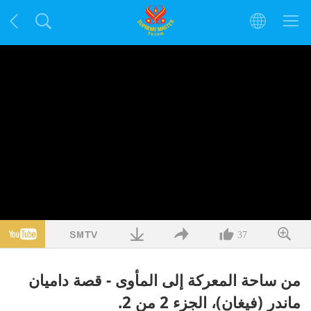
37
من ساحة المعركة إلى المأوى - قصة داميان
ماندر (فيغان)، الجزء 2 من 2.