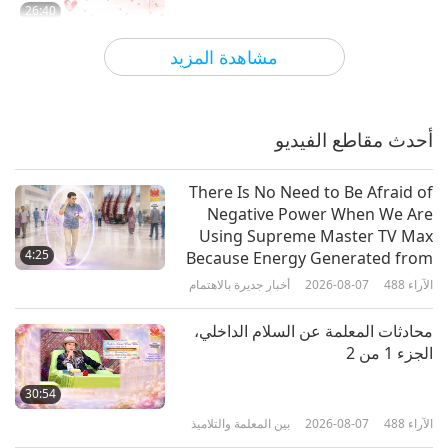
26:40
الآراء
8508
2019-02-22
البرنامج الترفيهي التنويري
مشاهدة المزيد
الاحتفال بالمعجزات بيوم المعلمة
السامية تشينغ هاي
أحدث مقاطع الفيديو
17:05
الآراء
5784
2021-02-22
أناس صالحون، أعمال صالحة
There Is No Need to Be Afraid of
Negative Power When We Are
كل يوم هو يوم المعلمة السامية تشينغ
Using Supreme Master TV Max
هاي
4:25
Because Energy Generated from
It Is Far More Powerful than Any
الآراء
488
2026-08-07
أخبار جديرة بالاهتمام
15:22
Negative Entity
الآراء
6778
2021-02-13
أطفال بلاد العجائب
محادثات المعلمة عن السلام الداخلي،
الجزء 1 من 2
A Loving Tribute to Supreme
Master Ching Hai by the Animals
30:54
الآراء
488
2026-08-07
بين المعلمة والتلاميذ
13:52