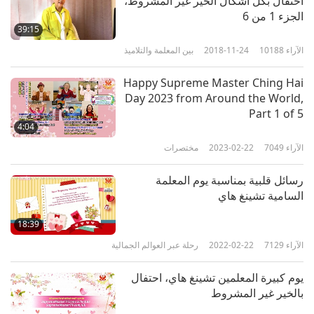
احتفال بكل أشكال الخير غير المشروط،
الجزء 1 من 6‏
39:15
الآراء
10188
2018-11-24
بين المعلمة والتلاميذ
Happy Supreme Master Ching Hai
Day 2023 from Around the World,
Part 1 of 5
4:04
الآراء
7049
2023-02-22
مختصرات
رسائل قلبية بمناسبة يوم المعلمة
السامية تشينغ هاي
18:39
الآراء
7129
2022-02-22
رحلة عبر العوالم الجمالية
يوم كبيرة المعلمين تشينغ هاي، احتفال
بالخير غير المشروط