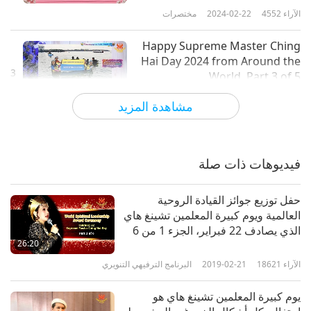
الآراء
4552
2024-02-22
مختصرات
Happy Supreme Master Ching
Hai Day 2024 from Around the
3
World, Part 3 of 5
7:27
مشاهدة المزيد
الآراء
4374
2024-02-22
مختصرات
Happy Supreme Master Ching
Hai Day 2024 from Around the
فيديوهات ذات صلة
4
World, Part 4 of 5
7:22
حفل توزيع جوائز القيادة الروحية
الآراء
4388
2024-02-22
مختصرات
العالمية ويوم كبيرة المعلمين تشينغ هاي
الذي يصادف 22 فبراير، الجزء 1 من 6‏
Happy Supreme Master Ching
26:20
Hai Day 2024 from Around the
الآراء
18621
2019-02-21
البرنامج الترفيهي التنويري
5
World, Part 5 of 5
4:39
يوم كبيرة المعلمين تشينغ هاي هو
الآراء
4068
2024-02-22
مختصرات