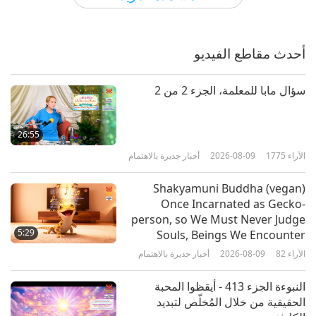
0:59
أكل الحيوانات: السبب وراء كوفيد 19
الآراء
3129
2017-10-10
مختصرات
وغيره من الأمراض الأخرى
أحدث مقاطع الفيديو
بربادوس: قانون ضد ممارسة القسوة
1:56
على أمة الحيوانات
الآراء
12526
2020-04-22
مختصرات
10
سؤال مابا للمعلمة، الجزء 2 من 2
0:59
ارسم حياتي - طبعة النمر
الآراء
3222
2017-10-10
مختصرات
26:55
بلجيكا: قانون والون لحماية الحيوان
الآراء
1775
2026-08-09
أخبار جديرة بالاهتمام
2:42
الآراء
7130
2019-11-07
مختصرات
11
Shakyamuni Buddha (vegan)
0:58
Once Incarnated as Gecko-
قائمة مساعدي الحيوانات من أ-ي
person, so We Must Never Judge
الآراء
3438
2017-10-10
مختصرات
5:29
Souls, Beings We Encounter
بليز: قانون ممارسة القسوة على
الآراء
82
2026-08-09
أخبار جديرة بالاهتمام
9:05
الحيوانات
الآراء
6770
2019-03-19
مختصرات
12
النبوءة الجزء 413 - أيقظوا المحبة
0:44
الحقيقية من خلال المُخلّص لتبديد
الحيتان – المحبة الأعظم