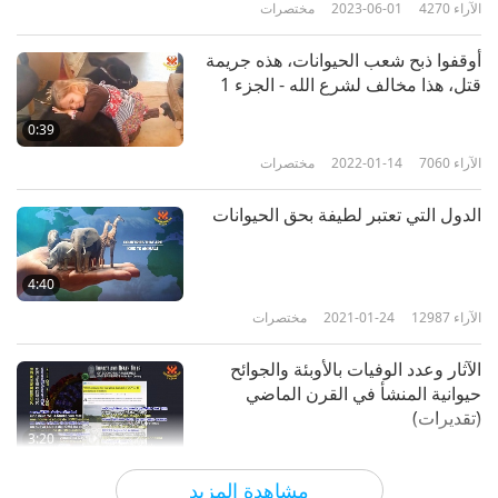
الآراء
4270
2023-06-01
مختصرات
6
1:08
أوقفوا ذبح شعب الحيوانات، هذه جريمة
الآراء
3143
2017-10-10
مختصرات
قتل، هذا مخالف لشرع الله - الجزء 1
البحرين: قانون رعاية الحيوان مجلس
0:39
التعاون الخليجي
الآراء
7060
2022-01-14
مختصرات
7
1:07
الدول التي تعتبر لطيفة بحق الحيوانات
الآراء
3224
2017-10-10
مختصرات
جزر البليار: قانون حماية الحيوان
4:40
(1992)
الآراء
12987
2021-01-24
مختصرات
8
1:25
الآثار وعدد الوفيات بالأوبئة والجوائح
الآراء
3279
2017-10-10
مختصرات
حيوانية المنشأ في القرن الماضي
(تقديرات)
بنغلاديش: مشروع قانون حماية
3:20
الحيوان 2019
الآراء
5520
2020-05-28
مختصرات
9
مشاهدة المزيد