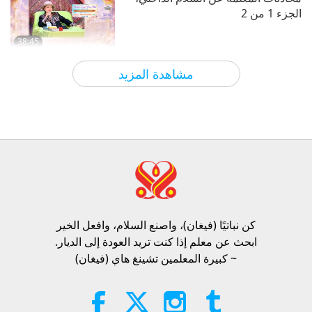
الجزء 1 من 2
38:45
الآراء
1010
2026-08-06
بين المعلمة والتلاميذ
مشاهدة المزيد
سؤال مابا للمعلمة، الجزء 1 من 2
25:38
الآراء
7789
2026-08-05
أخبار جديرة بالاهتمام
“Fast Charge” Is Wonderful Way
to Reconnect to GOD Within
Whenever Material World Begins
كن نباتيًا (فيغان)، واصنع السلام، وافعل الخير​
3:46
to Feel Too Imposing
ابحث عن معلم إذا كنت تريد العودة إلى الديار.
الآراء
1410
2026-08-05
أخبار جديرة بالاهتمام
~ كبيرة المعلمين تشينغ هاي (فيغان)
أخبار جديرة بالاهتمام