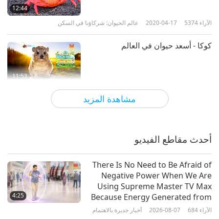
28:45
12:44
الآراء
3070
2025-12-19
عالم الحيوان: شركاؤنا في السكن
الآراء
5374
2020-04-17
عالم الحيوان: شركاؤنا في السكن
قصص بطولية لأمة الحيوانات: الجزء
كوكا - أسعد حيوان في العالم
10 من سلسلة متعددة الأجزاء
10
27:20
11:53
الآراء
3188
2026-02-13
عالم الحيوان: شركاؤنا في السكن
الآراء
5923
2020-04-10
عالم الحيوان: شركاؤنا في السكن
مشاهدة المزيد
حيوانات اللوريسيات البطيئة: الخجولون
أحدث مقاطع الفيديو
14:01
الآراء
6341
2020-04-03
عالم الحيوان: شركاؤنا في السكن
There Is No Need to Be Afraid of
Negative Power When We Are
حيوانات المهاة الأفريقية اللطيفة
Using Supreme Master TV Max
4:25
Because Energy Generated from
It Is Far More Powerful than Any
الآراء
684
2026-08-07
أخبار جديرة بالاهتمام
13:47
Negative Entity