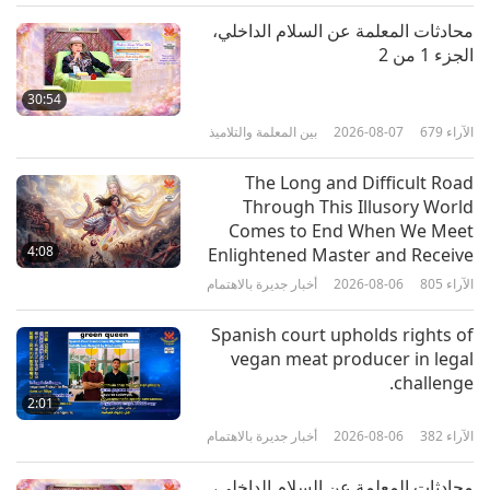
الآراء
4569
2020-03-27
عالم الحيوان: شركاؤنا في السكن
محادثات المعلمة عن السلام الداخلي،
الجزء 1 من 2
الشامواه الرياضي والأنيق
30:54
الآراء
679
2026-08-07
بين المعلمة والتلاميذ
14:26
الآراء
4480
2020-03-20
عالم الحيوان: شركاؤنا في السكن
The Long and Difficult Road
Through This Illusory World
أنسان الغاب - بستانيو الغابات المطيرة
Comes to End When We Meet
4:08
Enlightened Master and Receive
Initiation
الآراء
805
2026-08-06
أخبار جديرة بالاهتمام
13:58
الآراء
3822
2020-03-13
عالم الحيوان: شركاؤنا في السكن
Spanish court upholds rights of
vegan meat producer in legal
العصر الذهبي للحيوانات
challenge.
2:01
الآراء
382
2026-08-06
أخبار جديرة بالاهتمام
13:50
الآراء
4561
2020-03-06
عالم الحيوان: شركاؤنا في السكن
محادثات المعلمة عن السلام الداخلي،