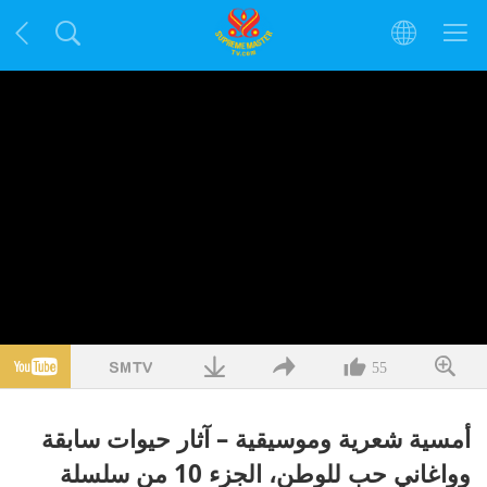
55
أمسية شعرية وموسيقية – آثار حيوات سابقة
وواغاني حب للوطن، الجزء 10 من سلسلة