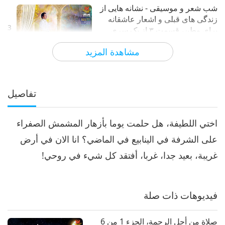
شب شعر و موسیقی - نشانه هایی از
زندگی های قبلی و اشعار عاشقانه
3
برای وطن، قسمت ۳ از یک سری
18:40
مجموعه چند قسمتی
مشاهدة المزيد
الآراء
6269
2024-01-20
رحلة عبر العوالم الجمالية
أمسية شعرية وموسيقية – آثار
حيوات سابقة وأغاني حب للوطن،
تفاصيل
4
الجزء 4 من سلسلة متعددة الأجزاء
20:02
اختي اللطيفة، هل حلمت يوما بأزهار المشمش الصفراء
الآراء
5681
2024-01-23
رحلة عبر العوالم الجمالية
على الشرفة في الينابيع في الماضي؟ انا الان في أرض
أمسية شعرية وموسيقية – آثار
غريبة، بعيد جدا، غربا، أفتقد كل شيء في روحي!
حيوات سابقة وأغاني حب للوطن،
5
الجزء 5 من سلسلة متعددة الأجزاء
21:43
فيديوهات ذات صلة
الآراء
5356
2024-01-25
رحلة عبر العوالم الجمالية
أمسية شعرية وموسيقية – آثار
صلاة من أجل الرحمة، الجزء 1 من 6