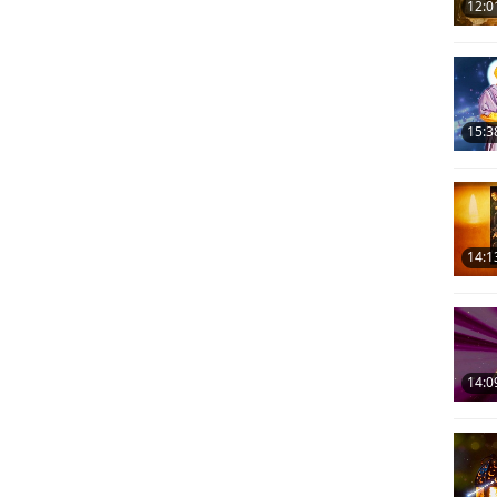
12:0
15:3
14:1
14:0