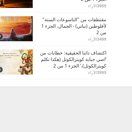
6
3965
الآراء
مقتطفات من "التاسوعات الستة"
لأفلوطين (نباتي) - الجمال، الجزء 1
من 2
9
3499
الآراء
اكتشاف ذاتنا الحقيقية: خطابات من
’اصي حبابة كويتزالكوتل (هكذا تكلم
كويتزالكوتل)،’ الجزء 1 من 2
6
3995
الآراء