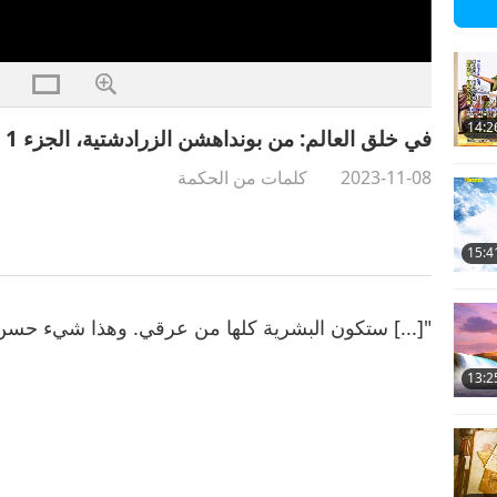
14:2
في خلق العالم: من بونداهشن الزرادشتية، الجزء 1 من 2
2023-11-08
كلمات من الحكمة
15:4
"[...] ستكون البشرية كلها من عرقي. وهذا شيء حسن،
13:2