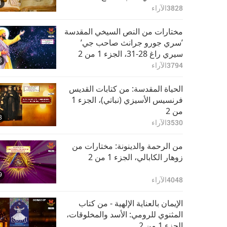
1
الثيوصوفيا’ الجزء 1 من 2
3828
الآراء
مختارات من النص السيخي المقدسة
’سري جورو جرانث صاحب جي’
سيري راغ 28-31، الجزء 1 من 2
8
3794
الآراء
الحياة المقدسة: من كتابات القديس
فرنسيس الأسيزي (نباتي)، الجزء 1
من 2
3
3530
الآراء
من الرحمة والدينونة: مختارات من
زوهار الكابالي، الجزء 1 من 2
9
4048
الآراء
الإيمان بالعناية الإلهية - من كتاب
المثنوي للرومي: الأسد والمخلوقات،
الجزء 1 من 2