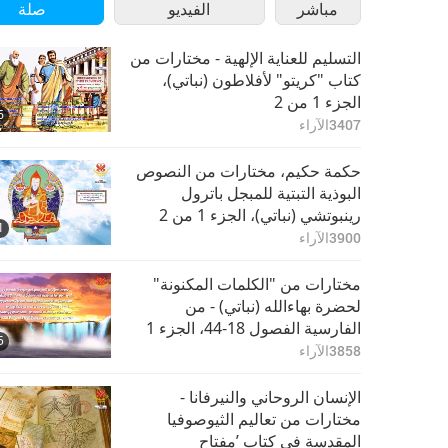
مباشر
الفيديو
صلة
التسليم للعناية الإلهية - مختارات من
كتاب "كريتو" لأفلاطون (نباتي)،
الجزء 1 من 2
6
3407
الآراء
حكمة حكيم، مختارات من النصوص
البوذية التبتية للمبجل باترول
رينبوتشي (نباتي)، الجزء 1 من 2
1
3900
الآراء
مختارات من "الكلمات المكنونة"
لحضرة بهاءالله (نباتي) - من
الفارسية الفصول 18-44، الجزء 1
5
من 2
3858
الآراء
الإنسان الروحاني والنيرفانا -
مختارات من تعاليم الثيوصوفيا
المقدسة في كتاب ’مفتاح