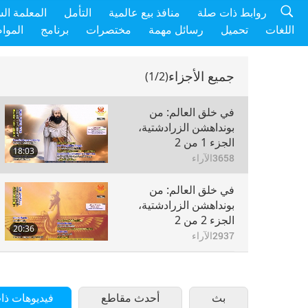
روابط ذات صلة
منافذ بيع عالمية
التأمل
المعلمة ال
اللغات
تحميل
رسائل مهمة
مختصرات
برنامج
الموا
جميع الأجزاء
(1/2)
في خلق العالم: من
بونداهشن الزرادشتية،
الجزء 1 من 2
18:03
3658
الآراء
في خلق العالم: من
بونداهشن الزرادشتية،
الجزء 2 من 2
20:36
2937
الآراء
بث
أحدث مقاطع
فيديوهات ذا