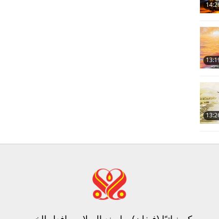
14:2
13:1
13:2
كن نباتيًا (فيغان)، واصنع السلام، وافعل الخير​