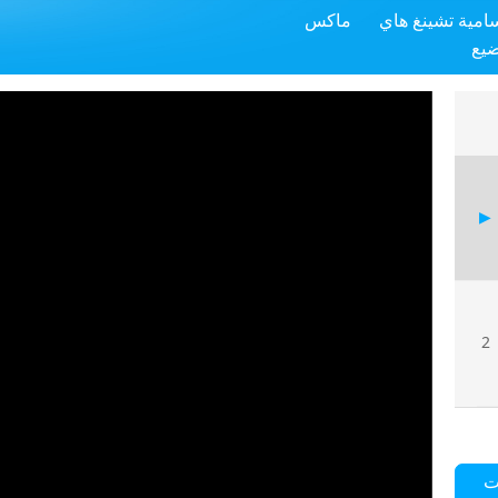
سامية تشينغ هاي
ماكس
ضيع
2
ت