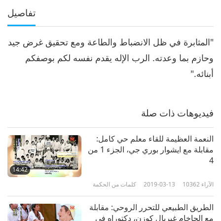
تفاصيل
"المثابرة في ظل الانضباط والطاعة ومع تحقيق غرض جيد
وحازم بما وعدته. الرب الإله يقدم نفسه لكم بوصفكم
أبنائه."
فيديوهات ذات صلة
النعمة العظيمة للقاء معلم حي كامل:
مقابلة مع ايشوار بوري جي، الجزء 1 من
4‏
14:42
الآراء
10362
2019-03-13
كلمات من الحكمة
الطريق الطبيعي للتحرر الروحي: مقابلة
مع الحاخام غبريال كوزن، دكتوراه في