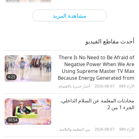
12:50
الآراء
4950
2018-12-10
كلمات من الحكمة
مشاهدة المزيد
استكشاف تعاليم سري أوروبيندو الإلهية:
مقابلة مع السيد راميش بيجلاني، الجزء
1 من 2‏
أحدث مقاطع الفيديو
15:17
الآراء
5474
2018-12-07
كلمات من الحكمة
There Is No Need to Be Afraid of
Negative Power When We Are
المحبة والحكمة الإلهية من إيمانويل
Using Supreme Master TV Max
سويدنبيرغ، الجزء 1 من 2‏
4:25
Because Energy Generated from
It Is Far More Powerful than Any
الآراء
889
2026-08-07
أخبار جديرة بالاهتمام
20:04
Negative Entity
الآراء
5371
2018-12-05
كلمات من الحكمة
محادثات المعلمة عن السلام الداخلي،
الجزء 1 من 2
من كتاب الصوفية المقدس فيه ما فيه:
خطابات الرومي، 18-19،، الجزء 1 من 2‏
30:54
الآراء
980
2026-08-07
بين المعلمة والتلاميذ
12:04