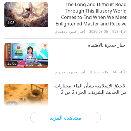
الآراء
5228
2018-12-03
كلمات من الحكمة
The Long and Difficult Road
Through This Illusory World
الحمية الخضرية السلمية - الموضوع
Comes to End When We Meet
المشترك بين كل المعلمين المستنيرين‏،
4:08
Enlightened Master and Receive
الجزء 1 من 4‏
Initiation
الآراء
953
2026-08-06
أخبار جديرة بالاهتمام
14:31
الآراء
17576
2018-10-31
كلمات من الحكمة
أخبار جديرة بالاهتمام
في الصمت نعرف الله، الجزء 1 من 2‏
35:06
الآراء
146
2026-08-06
أخبار جديرة بالاهتمام
28:32
الآراء
5822
2018-10-29
كلمات من الحكمة
الأخلاق الإسلامية بشأن الماء: مختارات
من الحديث الشريف، الجزء 2 من 2
21:43
الآراء
148
2026-08-06
كلمات من الحكمة
مشاهدة المزيد
تامي فراي (نباتية صرف): زرع البذور