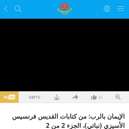
45
الإيمان بالرب: من كتابات القديس فرنسيس
الأسيزي (نباتي)، الجزء 2 من 2