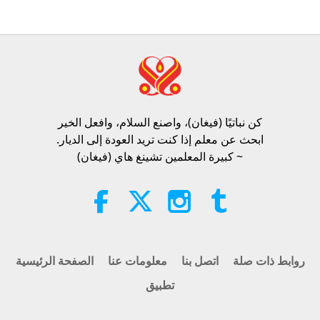
من أجل عالم أكثر رحمة، الجزء 1 من 2
19:47
الآراء
132
2026-08-06
النخبة النباتية
محادثات المعلمة عن السلام الداخلي،
الجزء 1 من 2
كن نباتيًا (فيغان)، واصنع السلام، وافعل الخير​
38:45
ابحث عن معلم إذا كنت تريد العودة إلى الديار.
الآراء
1190
2026-08-06
بين المعلمة والتلاميذ
~ كبيرة المعلمين تشينغ هاي (فيغان)
Spanish court upholds rights of
vegan meat producer in legal
challenge.
2:01
الآراء
433
2026-08-06
أخبار جديرة بالاهتمام
روابط ذات صلة
اتصل بنا
معلومات عنا
الصفحة الرئيسية
تطبيق
سؤال مابا للمعلمة، الجزء 1 من 2