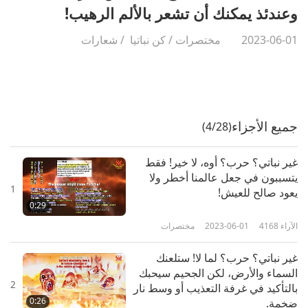
وعندئذ يمكنك أن تشعر بالألم الرهيب!
2023-06-01
مختصرات
/
كن نباتيا
/
شعارات
جميع الأجزاء
(4/28)
غير نباتي؟ حرب؟ أوه، لا خير! فقط
يتسببون في جعل عالمنا أخطر ولا
1
يعود صالح للعيش!
0:29
الآراء
4168
2023-06-01
مختصرات
غير نباتي؟ حرب؟ لما لا! ستلعنك
السماء والأرض، لكن الجحيم سيحبك
2
بالتأكيد في غرفة التعذيب أو وسط نار
0:26
ضخمة.