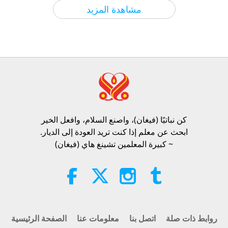
الآراء
200
2026-08-05
أخبار جديرة بالاهتمام
مشاهدة المزيد
الأخلاق الإسلامية بشأن الماء: مختارات
من الحديث الشريف، الجزء 1 من 2
22:27
الآراء
192
2026-08-05
كلمات من الحكمة
ما وراء الكالسيوم: العادات اليومية التي
تشكل عظامك
كن نباتيًا (فيغان)، واصنع السلام، وافعل الخير​
21:56
ابحث عن معلم إذا كنت تريد العودة إلى الديار.
الآراء
227
2026-08-05
العيش السليم
~ كبيرة المعلمين تشينغ هاي (فيغان)
القمر: رفيقنا السماوي المشرق، الجزء
2 من 2
25:09
الآراء
220
2026-08-05
العلم والروحانية
روابط ذات صلة
اتصل بنا
معلومات عنا
الصفحة الرئيسية