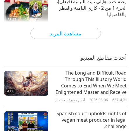
وصفات د. هايلي تايت النباتية (فيغان)،
الجزء 1 من 2 - كاري البامية والفطر
والفاصوليا
25:47
الآراء
3636
2025-04-25
النباتية أسلوب العيش النبيل
مشاهدة المزيد
تصميم مستقبل رحيم: التصميم الداخلي
النباتي (فيغان)، الجزء 1 من 2
أحدث مقاطع الفيديو
24:11
الآراء
3084
2025-04-22
النباتية أسلوب العيش النبيل
The Long and Difficult Road
Through This Illusory World
ما وراء الملصق: فك رموز الجمال
Comes to End When We Meet
النباتي (فيغان)
4:08
Enlightened Master and Receive
Initiation
الآراء
637
2026-08-06
أخبار جديرة بالاهتمام
23:09
الآراء
3130
2025-04-16
النباتية أسلوب العيش النبيل
Spanish court upholds rights of
vegan meat producer in legal
المطبخ الأولاسي (الفيتنامي) - نودلز
challenge.
الأرز النباتي (فيغان) على طريقة مي