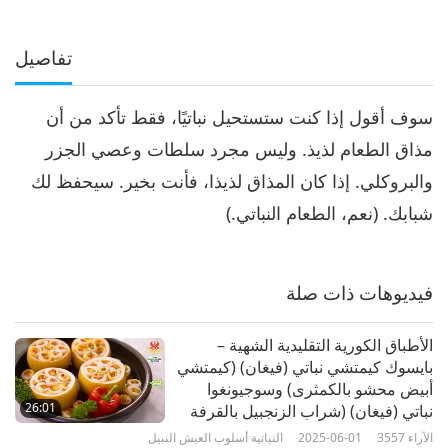
تفاصيل
سوف أقول إذا كنت ستستحيل نباتيًا، فقط تأكد من أن
مذاق الطعام لذيذ. وليس مجرد سلطات وعصي الجزر
والبروكلي. إذا كان المذاق لذيذا، فأنت بخير. سيحفظ لك
شبابك. (نعم، الطعام النباتي.)
فيديوهات ذات صلة
الأطباق الكورية التقليدية الشهية –
بايسوك كيمتشي نباتي (فيغان) (كيمتشي
أبيض محشو بالكمثرى) وسوجيونغوا
26:01
نباتي (فيغان) (شراب الزنجبيل بالقرفة
والقرفة الجافة)
الآراء
3557
2025-06-01
النباتية أسلوب العيش النبيل