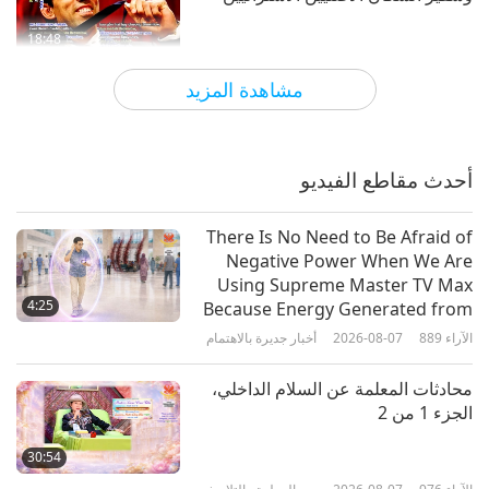
18:48
الآراء
7149
2019-02-09
أناس صالحون، أعمال صالحة
مشاهدة المزيد
الأب الموقر جاي جيلبرت: جعل محبة
الله حقيقة، الجزء 1 من 2
أحدث مقاطع الفيديو
13:17
الآراء
8052
2019-01-12
أناس صالحون، أعمال صالحة
There Is No Need to Be Afraid of
Negative Power When We Are
مأوى الأرانب: أوصياء على الأرانب،
Using Supreme Master TV Max
الجزء 1 من 2‏
4:25
Because Energy Generated from
It Is Far More Powerful than Any
الآراء
889
2026-08-07
أخبار جديرة بالاهتمام
12:31
Negative Entity
الآراء
5854
2018-12-11
أناس صالحون، أعمال صالحة
محادثات المعلمة عن السلام الداخلي،
الجزء 1 من 2
أسطورة التنس السويسرية روجيه
فيدرر: قلب عطوف تجاه الأطفال
30:54