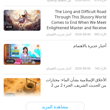
الآراء
976
2026-08-07
بين المعلمة والتلاميذ
13:58
الآراء
6057
2018-12-08
أناس صالحون، أعمال صالحة
The Long and Difficult Road
Through This Illusory World
دولوريس هويرتا: ناشطة أمريكية للدفاع
Comes to End When We Meet
عن الحقوق المدنية
4:08
Enlightened Master and Receive
Initiation
الآراء
945
2026-08-06
أخبار جديرة بالاهتمام
17:59
الآراء
5594
2018-11-06
أناس صالحون، أعمال صالحة
أخبار جديرة بالاهتمام
آفاز: العالم يعمل من أجل مستقبل
أفضل
35:06
الآراء
143
2026-08-06
أخبار جديرة بالاهتمام
15:59
الآراء
6192
2018-10-31
أناس صالحون، أعمال صالحة
الأخلاق الإسلامية بشأن الماء: مختارات
من الحديث الشريف، الجزء 2 من 2
21:43
الآراء
144
2026-08-06
كلمات من الحكمة
مشاهدة المزيد