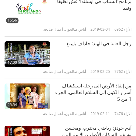
برنامج ’الشباب في أيسلندا’ عش نظيفا
ونقيا
16:56
الآراء
6962
2019-03-04
أناس صالحون، أعمال صالحة
رجل الغابة في الهند: جاداف بايينغ
17:00
الآراء
7762
2019-02-25
أناس صالحون، أعمال صالحة
من إنقاذ الأرض الى رحلة استكشاف
أسرار الكون إلى السلام العالمي، الجزء
1 من 5‏
25:54
الآراء
7476
2019-02-11
أناس صالحون، أعمال صالحة
آدم جودز: رياضي محترم، ومحسن
وسفير السكان الأصليين الاستراليين