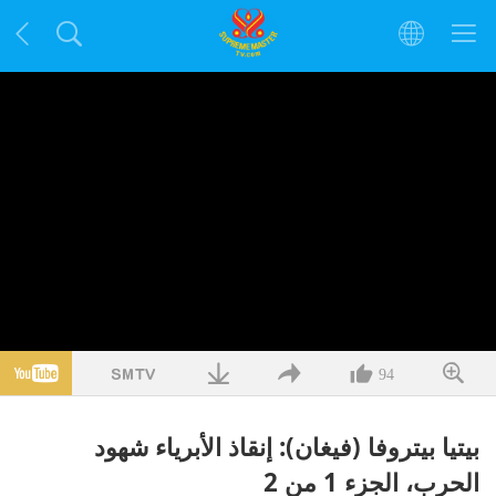
94
بيتيا بيتروفا (فيغان): إنقاذ الأبرياء شهود
الحرب، الجزء 1 من 2