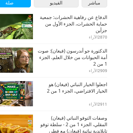
مباشر
الفيديو
صلة
الدفاع عن رفاهية الحشرات: جمعية
حماية الحشرات، الجزء الأول من
جزأين
6
2870
الآراء
الدكتورة جو أندرسون (فيغان): صوت
أمة الحيوانات من خلال العلم، الجزء
1 من 2
0
2909
الآراء
اجعلوا الخيار النباتي (فيغان) هو
الخيار الافتراضي، الجزء 1 من 2
2
2911
الآراء
وصفات التوفو النباتي (فيغان)
المقلي، الجزء 1 من 2 - سلطة توفو
تايلاندية نباتية (فيغان) مع فطر،