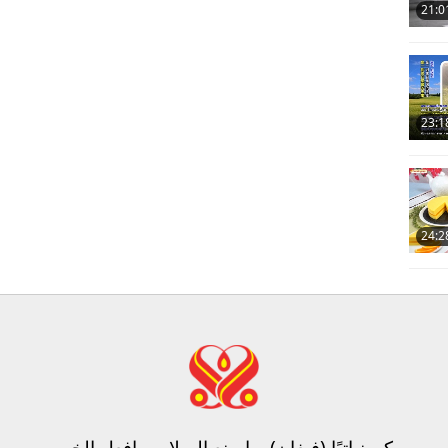
21:0
23:1
24:2
كن نباتيًا (فيغان)، واصنع السلام، وافعل الخير​