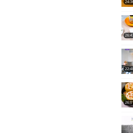
24:3
26:4
22:4
26:0