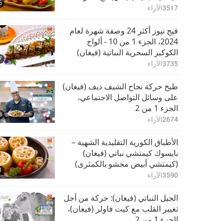
6
وجيوب توفو نباتية (فيغان) مع مخلل
3517
الآراء
الملفوف
فيج نيوز أكثر 24 وصفة شهرة لعام
2024، الجزء 1 من 10 - ألواح
الكوكيز السحرية النباتية (فيغان)
7
بالحليب المكثف النباتي (فيغان)
3735
الآراء
المحلى والمعكرونة والجبن النباتية
(فيغان)
طبخ حركة نجاح الشيف ديف (فيغان)
على وسائل التواصل الاجتماعي،
الجزء 1 من 2
8
2674
الآراء
الأطباق الكورية التقليدية الشهية –
بايسوك كيمتشي نباتي (فيغان)
(كيمتشي أبيض محشو بالكمثرى)
1
وسوجيونغوا نباتي (فيغان) (شراب
3590
الآراء
الزنجبيل بالقرفة والقرفة الجافة)
الجيل النباتي (فيغان): حركة من أجل
تغيير القلب مع كيت فاولر (فيغان)،
الجزء 1 من 2