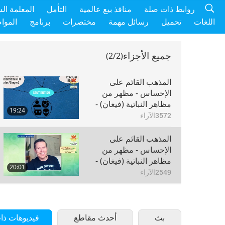
روابط ذات صلة
منافذ بيع عالمية
التأمل
المعلمة ال
اللغات
تحميل
رسائل مهمة
مختصرات
برنامج
الموا
جميع الأجزاء
(2/2)
المذهب القائم على
الإحساس - مظهر من
مظاهر النباتية (فيغان) -
19:24
مع جيمي وودهاوس
3572
الآراء
(فيغان)، الجزء 1 من 2
المذهب القائم على
الإحساس - مظهر من
مظاهر النباتية (فيغان) -
20:01
مع جيمي وودهاوس
2549
الآراء
(فيغان)، الجزء 2 من 2
بث
أحدث مقاطع
فيديوهات ذا