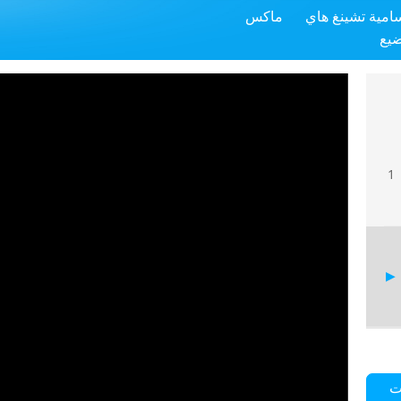
سامية تشينغ هاي
ماكس
ضيع
1
ت