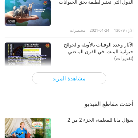
الدول التي تعتبر لطيفة بحق الحيوانات
الآراء
5454
2023-04-18
مختصرات
الحيوانات أمم - الجزء 8
4:40
الآراء
13079
2021-01-24
مختصرات
8
2:00
الآثار وعدد الوفيات بالأوبئة والجوائح
الآراء
5568
2023-04-18
مختصرات
حيوانية المنشأ في القرن الماضي
(تقديرات)
الحيوانات أمم - الجزء 9
3:20
الآراء
5537
2020-05-28
مختصرات
9
مشاهدة المزيد
2:02
أكل الحيوانات: السبب وراء كوفيد 19
الآراء
5687
2023-07-15
مختصرات
وغيره من الأمراض الأخرى
أحدث مقاطع الفيديو
الحيوانات أمم - الجزء 10
1:56
الآراء
12557
2020-04-22
مختصرات
10
سؤال مابا للمعلمة، الجزء 2 من 2
1:59
ارسم حياتي - طبعة النمر
الآراء
5666
2023-07-15
مختصرات