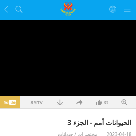
83
الحيوانات أمم - الجزء 3
2023-04-18
مختصرات
/
حيوانات