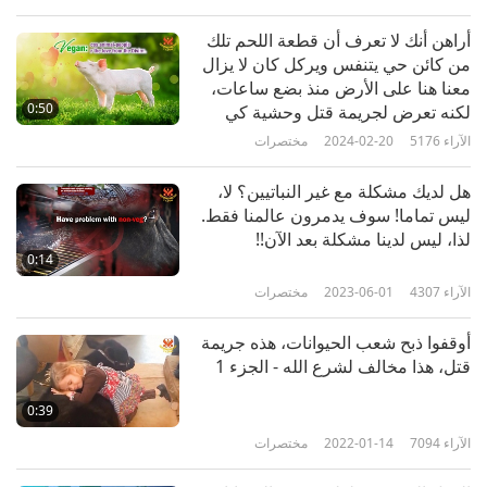
1:59
أراهن أنك لا تعرف أن قطعة اللحم تلك
الآراء
5949
2023-04-18
مختصرات
من كائن حي يتنفس ويركل كان لا يزال
معنا هنا على الأرض منذ بضع ساعات،
الحيوانات أمم - الجزء 5
0:50
لكنه تعرض لجريمة قتل وحشية كي
تأكل لحمها؟؟؟ رجاء قم ببعض الأبحاث
الآراء
5176
2024-02-20
مختصرات
5
حول هذا الموضوع.
1:59
هل لديك مشكلة مع غير النباتيين؟ لا،
الآراء
5809
2023-04-18
مختصرات
ليس تماما! سوف يدمرون عالمنا فقط.
لذا، ليس لدينا مشكلة بعد الآن!!
الحيوانات أمم - الجزء 6
0:14
الآراء
4307
2023-06-01
مختصرات
6
2:00
أوقفوا ذبح شعب الحيوانات، هذه جريمة
الآراء
5572
2023-04-18
مختصرات
قتل، هذا مخالف لشرع الله - الجزء 1
الحيوانات أمم - الجزء 7
0:39
الآراء
7094
2022-01-14
مختصرات
7
1:49