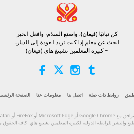
كن نباتيًا (فيغان)، واصنع السلام، وافعل الخير​
ابحث عن معلم إذا كنت تريد العودة إلى الديار.
~ كبيرة المعلمين تشينغ هاي (فيغان)
بيق
روابط ذات صلة
اتصل بنا
معلومات عنا
الصفحة الرئيسي
Micro أو FireFox أو Safari أو Opera.
بع والنشر للرابطة الدولية لكبيرة المعلمين تشينغ هاي. كافة الحقوق 