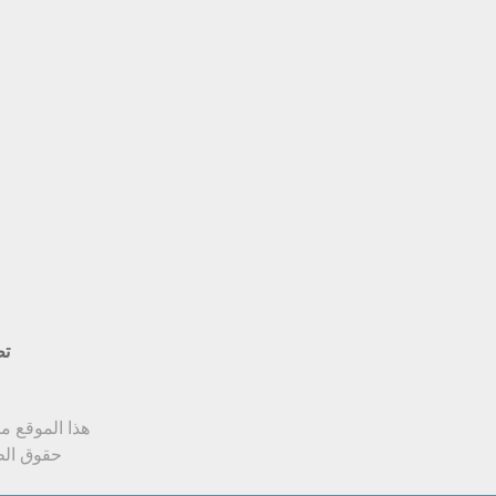
تط
هذا الموقع متوافق مع Google Chrome أو soft Edge
حقوق الط