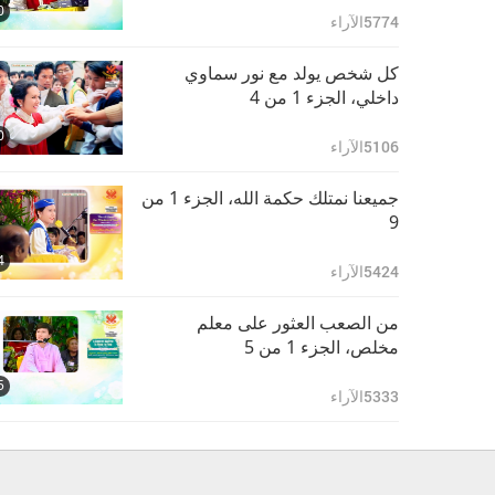
0
5774
الآراء
كل شخص يولد مع نور سماوي
داخلي، الجزء 1 من 4
0
5106
الآراء
جميعنا نمتلك حكمة الله، الجزء 1 من
9
4
5424
الآراء
من الصعب العثور على معلم
مخلص، الجزء 1 من 5
5
5333
الآراء