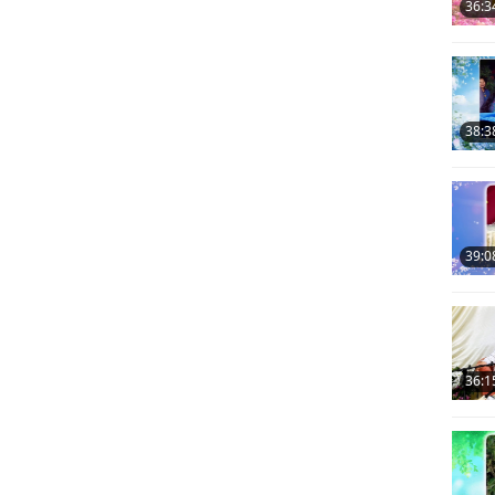
36:3
38:3
39:0
36:1