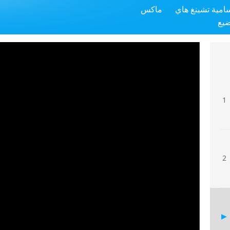
سامية تشينغ هاي
ماكس
ضيع
1
2