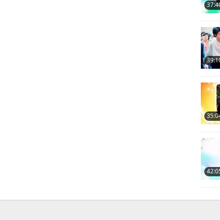
37:4
39:1
35:0
42:0