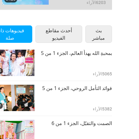
من 3
6203
الآراء
بث
أحدث مقاطع
فيديوهات ذا
مباشر
الفيديو
صلة
بمحبةِ الله يهدأُ العالم، الجزء 1 من 5
4
5065
الآراء
فوائد التأمل الروحي، الجزء 1 من 5
7
5382
الآراء
الصمت والتقبّل، الجزء 1 من 6