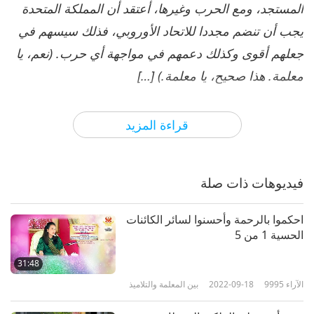
المستجد، ومع الحرب وغيرها، أعتقد أن المملكة المتحدة
يجب أن تنضم مجددا للاتحاد الأوروبي، فذلك سيسهم في
جعلهم أقوى وكذلك دعمهم في مواجهة أي حرب. (نعم، يا
معلمة. هذا صحيح، يا معلمة.) […]
( قبل يومين، وبالتحديد يوم الاثنين، صدر دوي، بدا وكأنه
قراءة المزيد
انفجار كبير في لندن. حيث رأى البعض وميضًا هائلاً وعمودا
من الدخان يرتفع في السماء في الليل. تقول التقارير إنه
لم تكن هناك دلائل عن حريق أو أي علامات انفجار وأنه
فيديوهات ذات صلة
من الممكن أن يكون سببه الرعد والبرق. يقول آخرون أنه
ربما يكون نيزكًا. غريب كيف اضمحل هذا "الانفجار" دون
احكموا بالرحمة وأحسنوا لسائر الكائنات
الحسية 1 من 5
أن يترك أي أثر. )
31:48
البرق والرعد لا يمكن أن يحدث انفجارا كبيرا، وعمود دخان
الآراء
9995
2022-09-18
بين المعلمة والتلاميذ
ضخم وضوء كبير بهذا الشكل. […] إذا سألتموني، أنا سعيدة