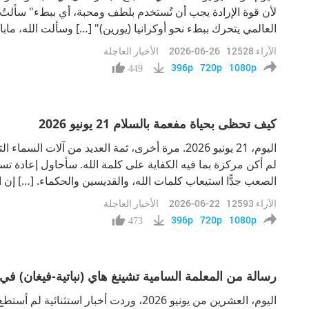
لأن قوة الإرادة يجب أن تُستخدم بلطف ومحبة، أي ببطء" سألتُ 
العالمي يتحرك ببطء نحو أوكرانيا (يورين)" […] وسألت الله، مابا
البطء؟ إليكم ما قاله: "لأن طاقة عالم السلام" — هذه كلماته، أ
الآراء
12528
2026-06-26
الأخبار العاجلة
ببطء شديد لأ
396p
720p
1080p
449
كيف تحظى بحياة مفعمة بالسلام 21 يونيو 2026
اليوم، 21 يونيو 2026. مرة أخرى، ثمة العديد من آلات
لم أكن مركزة بما فيه الكفاية على كلمة الله. سأحاول إعادة تس
الصعب جدًّا استيعاب كلمات الله، والقديسين والحكماء. […] إن ال
حقًا أن تقدروا ما أستطيع نقله من حديث الله، ومن كلمات الله. ا
الآراء
12593
2026-06-22
الأخبار العاجلة
396p
720p
1080p
473
رسالة من المعلمة السامية تشينغ هاي (نباتية-فيغان) في 20 يونيو 2026
اليوم، العشرين من يونيو 2026، وردت أخبار است