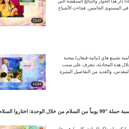
بينت المعلمة لماذا دار هذا الحوار والنتائج المدهشة التي
 في المستوى الخامس. فجاءت الأشباح
صية ذلك القديس. فحذرتهم قائلةً: «إذا
25:47
المعلمة السامية تشينغ هاي (نباتية-فيغان) بمحبة
 خلال هذه المحادثة، نتعرف على سبب
لمقدس، والعديد من التفاصيل المثيرة
لقائك في المرة السابقة. بسم الله، وباسم
43:04
تقدم "المعلمة السامية تشينغ هاي" (خضرية) رسالة بمناسبة حملة "99 يوماً من السلام من خلال الوحدة: اختا
انكتونوان داكوتا) و(تشيكاسو). في عام