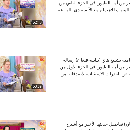
ير من أمة الطيور. في الجزء الثاني من
مثيرة للاهتمام مع الآنسة دي، اليراعة،
 الله العلي القدير على سؤال وجهته إليه
52:10
 المعلمة السامية تشينغ هاي (نباتية-فيغان) رسالة
غير من أمة الطيور. في الجزء الأول من
عن القدرات الاستثنائية لأصدقائنا من
" حول آثار ممارسة تأمل "كوان يين" على
53:59
ن) تفاصيل حديثها الأخير مع أشباح