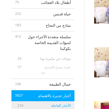
أطفال بلاد العجائب
75
حياة قديس
222
نماذج من النجاح
183
سلسلة متعددة الأجزاء حول
412
لتنبؤات القديمة الخاصة
بكوكبنا
نبوءات عن مايتريا بوذا
25
عودة يسوع المسيح
37
نبوءات الأمم الأولى
20
جمال الطبيعة
106
26
Prophecies of the End Times
12
New Age
أخبار جديرة بالاهتمام
5627
الأخبار العاجلة
216