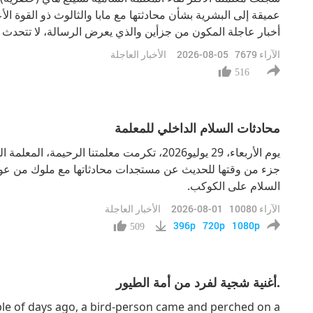
عميقة إلى البشرية بشأن محادثتها مع مابا والثالوث ذو القوة ال
أخبار عاجلة المكون من جزأين والذي يعرض الرسالة، لا تتحدث
مابا فحسب، بل أيضًا عن أسئلتها لمابا والثالوث ذو القوة ال
الآراء
7679
2026-08-05
الأخبار العاجلة
على تحقق السلام العالمي على
516
محادثات السلام الداخلي للمعلمة
يوم الأربعاء، 29 يوليو2026، تكرمت معلمتنا الرح
جزء من وقتها للحديث عن مستجدات محادثاتها مع ملوك من عوال
السلام على الكوكب.
الآراء
10080
2026-08-01
الأخبار العاجلة
396p
720p
1080p
509
أغنية شجية لفرد من أمة الطيور.
ouple of days ago, a bird-person came and perched on a