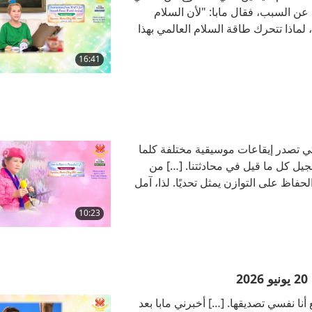
عن السبب، فقال مابا: "لأن السلام
، لماذا تتحرك طاقة السلام العالمي بهذا
عتقد أنها تعني السلام العالمي "يتحرك
16:41
 السماء التي تصدر إيقاعات موسيقية مختلفة كلما
جيل كل ما قيل في محادثتنا. […] من
حفاظ على التوازن يمثل تحديًا. لذا، آمل
لحياة بسيطة، حسناً؟ فقط أحبوا الله،
10:23
ثنائية لم أستطع أنا نفسي تصديقها. […] أخبرني مابا بعد