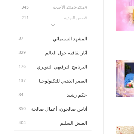
2026-2024 الأحدث
345
اصنع السلام
73
قصص البوذية
211
أخبار التوجه النباتي
40
سورنجاما سوترا
99
كن نباتيا
152
المشهد السينمائي
37
حياة الرب مهافيرا
60
قصص العيش البديل الفكاهية
14
87
Blessings: Master Meets
شعارات
208
آثار ثقافية حول العالم
329
with Disciples, Compilation
إعلانات الخدمة العامة
8
خلوة تأملية في هنغاريا 23 فبراير
70
البرنامج الترفيهي التنويري
176
أحر التهاني بقدوم العيد
164
- 7 مارس 2005
العصر الذهبي للتكنولوجيا
137
رسائل مهمة
24
المعلمة تقول نكات
70
حكم رشيد
34
أناس صالحون، أعمال صالحة
350
العيش السليم
404