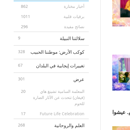
أخبار مختارة
862
برقيات قلبية
1011
نصائح مفيدة
296
سلالتنا النبيلة
9
كوكب الأرض: موطننا الحبيب
328
تغييرات إيجابية في البلدان
67
عرض
301
المعلمة السامية تشينغ هاي
20
(فيغان) تتحدث عن الآثار الضارة
للحوم
روا السلام. عيشوا
17
Future Life Celebration
العلم والروحانية
268