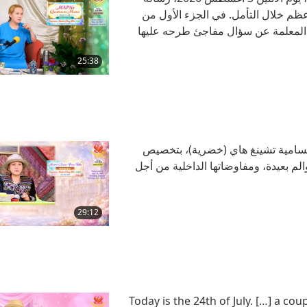
أعظم خلال التأمل. في الجزء الأول من
 المعلمة عن سؤال مفاجئ طرحه عليها
أعظم بشأن سبب عدم ظهور مؤشرات كثيرة
25:38
يمة، المعلمة السامية تشينغ هاي (خضرية)، بتخصيص
م بعيدة، ومفاوضاتها الداخلية من أجل
29:12
Today is the 24th of July. […] a c