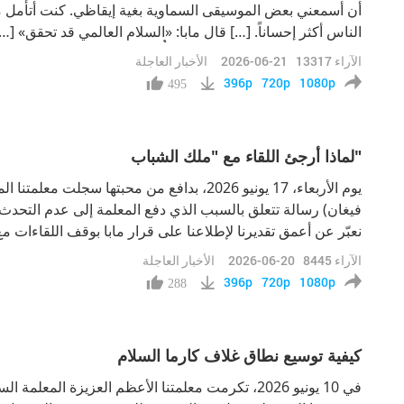
أن أسمعني بعض الموسيقى السماوية بغية إيقاظي. كنت أتأمل من
الناس أكثر إحساناً. […] قال مابا: «السلام العالمي قد تحقق» […]
وروسيا على معاهدة سلام، هذا ما أُخبرت به. آمل أنه لم تخني م
الآراء
13317
2026-06-21
الأخبار العاجلة
أوكرانيا (يوري
396p
720p
1080p
495
لماذا أرجئ اللقاء مع "ملك الشباب"
يوم الأربعاء، 17 يونيو 2026، بدافع من محبتها سجل
فيغان) رسالة تتعلق بالسبب الذي دفع المعلمة إلى عدم التحدث 
نعبّر عن أعمق تقديرنا لإطلاعنا على قرار مابا بوقف اللقاءات 
أجل أن تتعافى المعلمة قريبًا من العبء الهائل للكارما العالمية.
الآراء
8445
2026-06-20
الأخبار العاجلة
396p
720p
1080p
288
كيفية توسيع نطاق غلاف كارما السلام
في 10 يونيو 2026، تكرمت معلمتنا الأعظم العزيزة ال