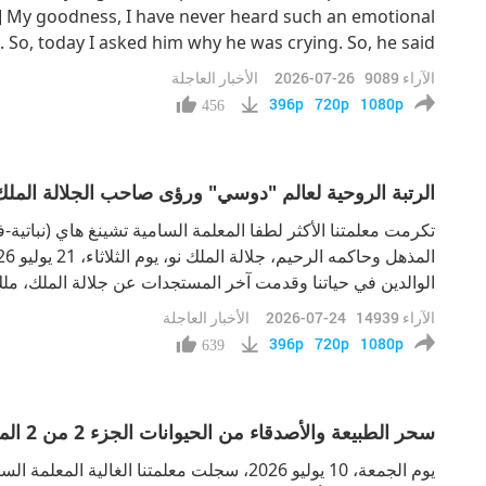
…] My goodness, I have never heard such an emotional
 So, today I asked him why he was crying. So, he said
al, so happy, because he could feel peace, he could
الآراء
9089
2026-07-26
الأخبار العاجلة
eace. He was “feeling peace, seeing peace,” those are
396p
720p
1080p
456
الرتبة الروحية لعالم "دوسي" ورؤى صاحب الجلالة الملك
تكرمت معلمتنا الأكثر لطفا المعلمة السامية تشينغ هاي (نباتي
الوالدين في حياتنا وقدمت آخر المستجدات عن جلالة الملك، م
من قبل لكنهم لم يعودوا بحاجة إلى الأكل بعد الآن. إنهم يعيشون
الآراء
14939
2026-07-24
الأخبار العاجلة
من نع
396p
720p
1080p
639
سحر الطبيعة والأصدقاء من الحيوانات الجزء 2 من 2 المعلمة تلتقي الآنسة دي، اليراعة
يوم الجمعة، 10 يوليو 2026، سجلت معلمتنا الغالية