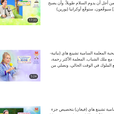
 أجل أن يدوم السلام طويلاً، وأن يصبح
 سيوقّعون، ستوقّع أوكرانيا (يورين)
سامعي. وبعد ذلك، ستتهيأ روسيا لمغادرة
17:33
ت معلمتنا المحبة المعلمة السامية تشينغ هاي (نباتية-
مع ملك الشباب. المعلمة الأكثر رحمة،
مع الملوك في الوقت الحالي، ونصلي من
 لا يمكننا حقًا تخيل كل التضحيات الت
5:24
معلمة السامية تشينغ هاي (فيغان) بتخصيص جزء