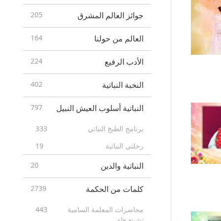
جوائز العالم المشرق
205
العالم من حولنا
164
الأدب الرفيع
224
النخبة النباتية
402
النباتية أسلوب العيش النبيل
797
برنامج الطبخ النباتي
333
رحلتي النباتية
19
النباتية والدين
20
كلمات من الحكمة
2739
محاضرات المعلمة السامية
443
تشينغ هاي