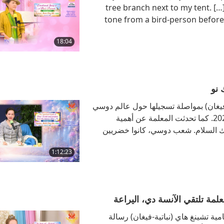
tree branch next to my tent. [
tone from a bird-person before.
because he saw… He was so emotion
18:04
see p
 نو
ة-فيغان) بمواصلة تسجيلها حول عالم دوسي
المذهل وحاكمه الرحيم، جلالة الملك نو، يوم الثلاثاء، 21 يوليو 2026. كما تحدثت المعلمة عن أهمية
لك السلام. شعب دوسي، كانوا خضريين
 بفضل طاقة المحبة النابعة من نعمة الله،
1:12:23
 المعلمة السامية تشينغ هاي (نباتية-فيغان) رسالة