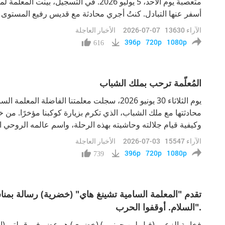
متعصبة يوم الأحد، 5 يوليو 2026. في التسجيل، 
أسفر عنها التبادل. كنتُ أجري محادثة مع قديس رفيع المستوى
المتعصبة. وقام العديد منهم بتوحيد قواهم في محاولة انتحال شخ
الآراء
13630
2026-07-07
الأخبار العاجلة
دَنَّسْ
396p
720p
1080p
616
المُعلّمة ترحب بملك الشباب
يوم الثلاثاء 30 يونيو 2026، سجلت معلمتنا الفاضلة 
محادثتها مع ملك الشباب، الذي تكرم بزيارة كوكبنا مؤخرًا. من
وكيفية قيام جلالته وحاشيته بهذه الرحلة، واسم عالمه الروحي ا
للاهتمام. "أهلاً بك جلالتك، يا ملك الشباب. عذراً، لم أتمكن من 
الآراء
15547
2026-07-03
الأخبار العاجلة
سا
396p
720p
1080p
739
السلام. أوقفوا الحرب".
فخامة الزعيم (فيل لين جونيور) (خضري) هو عضو في قبيلتي (إيه