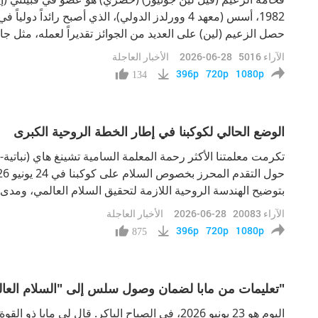
1982، أسس (معهد 4 وورلدز الدولي)، الذي أصبح رائداً 
حصل الزعيم (لين) على العديد من الجوائز تقديراً لعمله، مثل ج
الآراء
5016
2026-06-28
الأخبار العاجلة
نظم مؤخراً الحدث
396p
720p
1080p
134
الوضع الحالي لكوكبنا في إطار الخطة الروحية الكبرى
تكرمت معلمتنا الأكثر رحمة المعلمة السامية تشينغ هاي (نباتية
بتوضيح الهندسة الروحية اللازمة لتحقيق السلام العالمي، ومدى ا
الكبرى. يبدو أن ما يُسمى بـ«إرادة السلام» التي تم تنظيمها مؤخر
الآراء
20083
2026-06-28
الأخبار العاجلة
بال
396p
720p
1080p
875
تعليمات من مابا لضمان وصول سلس إلى "السلام العالمي"
اليوم هو 23 يونيو 2026، في الصباح الباكر. قال لي م