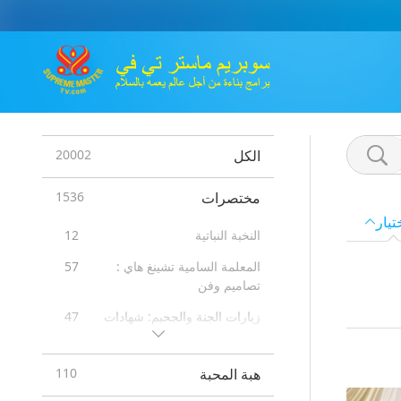
الكل
20002
مختصرات
1536
تيار
النخبة النباتية
12
المعلمة السامية تشينغ هاي :
57
تصاميم وفن
زيارات الجنة والجحيم: شهادات
47
فوائد تأمل الكوان يين
98
هبة المحبة
110
رسائل من المشاهير
16