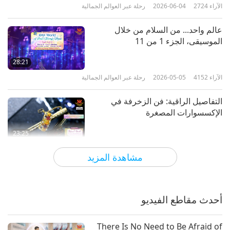
الآراء
2724
2026-06-04
رحلة عبر العوالم الجمالية
عالم واحد... من السلام من خلال
الموسيقى، الجزء 1 من 11
28:21
الآراء
4152
2026-05-05
رحلة عبر العوالم الجمالية
التفاصيل الراقية: فن الزخرفة في
الإكسسوارات المصغرة
23:25
الآراء
3682
2026-04-16
رحلة عبر العوالم الجمالية
مشاهدة المزيد
إبداع العناصر الزهرية المنحوتة
أحدث مقاطع الفيديو
21:59
الآراء
3483
2026-04-09
رحلة عبر العوالم الجمالية
There Is No Need to Be Afraid of