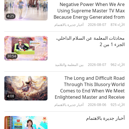
Negative Power When We Are
لوحة الربيع الخالدة: رحلة عبر فن
Using Supreme Master TV Max
وأسلوب الزهور
4:25
Because Energy Generated from
It Is Far More Powerful than Any
الآراء
874
2026-08-07
أخبار جديرة بالاهتمام
24:53
Negative Entity
الآراء
3741
2026-03-26
رحلة عبر العوالم الجمالية
محادثات المعلمة عن السلام الداخلي،
الجزء 1 من 2
فن التدلي: منسوجات الكتان في الحياة
المعاصرة
30:54
الآراء
962
2026-08-07
بين المعلمة والتلاميذ
19:26
الآراء
3546
2026-03-05
رحلة عبر العوالم الجمالية
The Long and Difficult Road
Through This Illusory World
أمسية تكريمًا لعيد ميلاد شاكياموني بوذا
Comes to End When We Meet
(فيغان)، الجزء 1 من 6
4:08
Enlightened Master and Receive
Initiation
الآراء
925
2026-08-06
أخبار جديرة بالاهتمام
32:27
الآراء
3963
2026-01-06
رحلة عبر العوالم الجمالية
أخبار جديرة بالاهتمام
صناع أفلام فلسطينيون: الحفاظ على