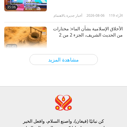
الثقافة من خلال السينما
35:06
الآراء
119
2026-08-06
أخبار جديرة بالاهتمام
22:35
الآراء
4155
2023-08-08
رحلة عبر العوالم الجمالية
الأخلاق الإسلامية بشأن الماء: مختارات
من الحديث الشريف، الجزء 2 من 2
21:43
الآراء
118
2026-08-06
كلمات من الحكمة
مشاهدة المزيد
تامي فراي (نباتية صرف): زرع البذور
من أجل عالم أكثر رحمة، الجزء 1 من 2
19:47
الآراء
100
2026-08-06
النخبة النباتية
محادثات المعلمة عن السلام الداخلي،
الجزء 1 من 2
كن نباتيًا (فيغان)، واصنع السلام، وافعل الخير​
38:45