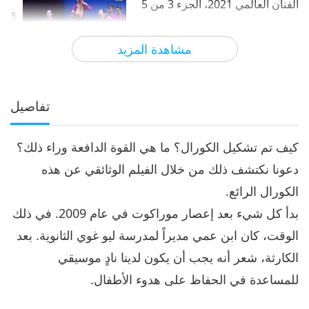
الفنان العالمي 2021، الجزء 3 من 5
3
20:44
مشاهدة المزيد
الآراء
5754
2022-11-29
رحلة عبر العوالم الجمالية
تحية للفن باسم الحب: الاحتفال بيوم
الفنان العالمي 2021، الجزء 4 من 5
تفاصيل
4
21:22
كيف تم تشكيل الكورال؟ ما هي القوة الدافعة وراء ذلك؟
الآراء
5744
2022-12-03
رحلة عبر العوالم الجمالية
دعونا نكتشف ذلك من خلال الفيلم الوثائقي عن هذه
تحية للفن باسم المحبة: الاحتفال بيوم
الكورال الرائع.
الفنان العالمي 2021، الجزء 5 من 5
5
بدأ كل شيء بعد إعصار موراكوت في عام 2009. في ذلك
21:45
الوقت، كان ابن عمي مديراً لمدرسة ليو غوي الثانوية. بعد
الآراء
6522
2022-12-08
رحلة عبر العوالم الجمالية
الكارثة، شعر أنه يجب أن يكون لدينا نادٍ موسيقي
للمساعدة في الحفاظ على هدوء الأطفال.