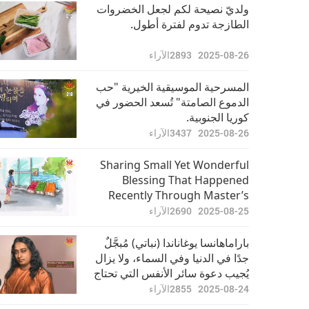
أخبار جديرة بالاهتمام
ولديّ نصيحة لكم لجعل الخضروات
الطازجة تدوم لفترة أطول.
33:35
2022-06-21
3106
الآراء
2025-08-26
2893
الآراء
أخبار جديرة بالاهتمام
المسرحية الموسيقية الخيرية "حب
الدموع الصامتة" تُسعد الحضور في
كوريا الجنوبية.
33:52
2022-06-22
2997
الآراء
2025-08-26
3437
الآراء
أخبار جديرة بالاهتمام
Sharing Small Yet Wonderful
Blessing That Happened
Recently Through Master’s
33:56
2022-06-23
2853
الآراء
Grace
2025-08-25
2690
الآراء
أخبار جديرة بالاهتمام
باراماهانسا يوغاناندا (نباتي) مُبجَّلٌ
جدًا في الدنيا وفي السماء، ولا يزال
يُجيب دعوة سائر الأنفس التي تحتاج
31:48
2022-06-24
2795
الآراء
إلى بركاته.
2025-08-24
2855
الآراء