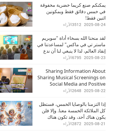
أخبار جديرة بالاهتمام
يمكنكم صنع كريما خضرية مخفوقة
في خمس دقائق فقط وبمكونين
اثنين فقط!
33:04
2022-06-25
2965
الآراء
2025-08-24
3512
الآراء
أخبار جديرة بالاهتمام
لقد منحنا الله بسخاء أداة "سوبريم
ماستر تي في ماكس" لمساعدتنا في
إنقاذ العالم، لذا لا ينبغي لنا أن ندع
33:10
2022-06-26
2877
الآراء
غرورنا يضللنا ويحرمنا هذه الفرصة
2025-08-23
6795
الآراء
الثمينة لخدمة كوكبنا في هذا الوقت
أخبار جديرة بالاهتمام
الحرج.
Sharing Information About
Sharing Musical Screenings on
Social Media and Positive
32:35
2022-06-27
2802
الآراء
Impressions They Had on
2025-08-22
2648
الآراء
Guests
أخبار جديرة بالاهتمام
إذا التزمنا بالوصايا الخمس، فستظل
كل الملائكة الخمسة معنا. وإلا فلن
يكون هناك أحد، وقد تكون هناك
34:31
2022-06-28
2882
الآراء
كيانات سلبية تحاول إغواءنا للابتعاد
2025-08-21
2872
الآراء
عن الحماية الإلهية وإيذائنا بطرق ما.