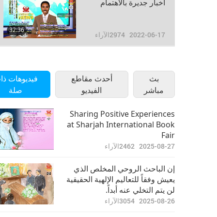
أخبار جديرة بالاهتمام
32:36
2022-06-17
2974
الآراء
أخبار جديرة بالاهتمام
بث
أحدث مقاطع
فيديوهات ذا
34:50
مباشر
2022-06-18
2999
الآراء
الفيديو
صلة
أخبار جديرة بالاهتمام
Sharing Positive Experiences
at Sharjah International Book
Fair
30:09
2022-06-19
2771
الآراء
2025-08-27
2462
الآراء
أخبار جديرة بالاهتمام
إن الباحث الروحي المخلص الذي
يعيش وفقاً للتعاليم الإلهية الحقيقية
لن يتم التخلي عنه أبداً.
32:18
2022-06-20
2796
الآراء
2025-08-26
3054
الآراء