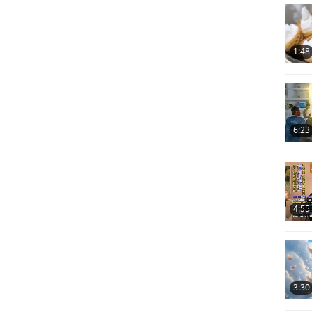
25
1:48
26
6:23
27
4:55
28
3:30