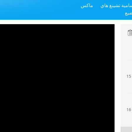
سامية تشينغ هاي
ماكس
13
ضيع
14
15
16