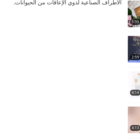
الأطراف الصناعية لذوي الإعاقات من الحيوانات.
21
1:39
22
2:55
23
4:14
24
4:13