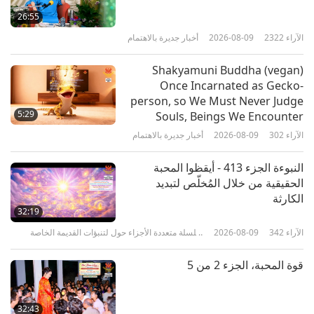
26:55
الآراء
2322
2026-08-09
أخبار جديرة بالاهتمام
38:41
الآراء
5240
2026-04-08
بين المعلمة والتلاميذ
Shakyamuni Buddha (vegan)
Once Incarnated as Gecko-
الفرق بين الهيئات التحولية والأجسام
person, so We Must Never Judge
النجمية، الجزء 1 من 10
5:29
Souls, Beings We Encounter
الآراء
302
2026-08-09
أخبار جديرة بالاهتمام
37:04
الآراء
5972
2026-03-29
بين المعلمة والتلاميذ
النبوءة الجزء 413 - أيقظوا المحبة
الحقيقية من خلال المُخلّص لتبديد
الطريقة الصحيحة تجلب السعادة
الكارثة
والرضا، الجزء 1 من 7
32:19
الآراء
342
2026-08-09
سلسلة متعددة الأجزاء حول لتنبؤات القديمة الخاصة
39:18
بكوكبنا
الآراء
5280
2026-03-22
بين المعلمة والتلاميذ
قوة المحبة، الجزء 2 من 5
هل يسمح الله حقاً بحدوث الحرب،
ولماذا يستغرق السلام كل هذا الوقت؟،
32:43