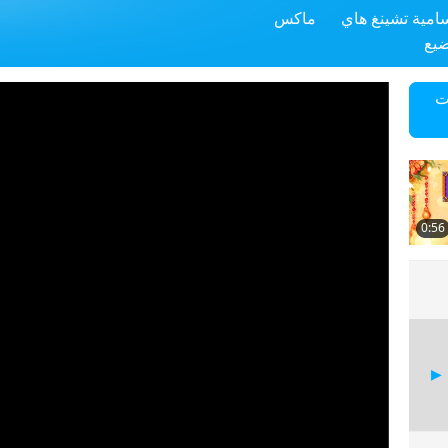
سامية تشينغ هاي
ماكس
ضيع
ت
0:56