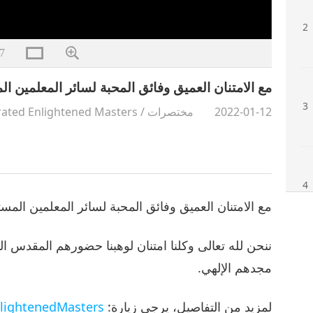
2
7
مع الامتنان العميق وفائق المحبة لسائر المعلمين المستني
3
2022-01-12
مختصرات
/
ated Enlightened Masters
4
مع الامتنان العميق وفائق المحبة لسائر المعلمين المست
ننحن لله تعالى وكلنا امتنان لوهبنا حضورهم المقدس 
5
مجدهم الإلهي.
لمزيد من التفاصيل، يرجى زيارة:
lightenedMasters