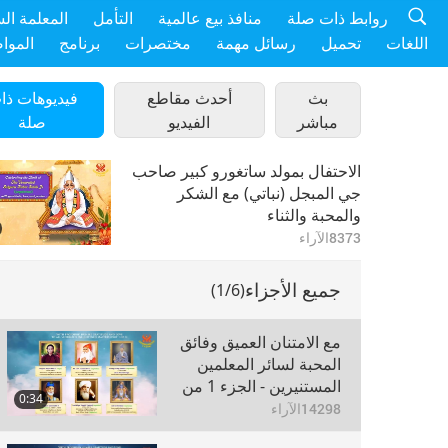
روابط ذات صلة
منافذ بيع عالمية
التأمل
المعلمة ال
اللغات
تحميل
رسائل مهمة
مختصرات
برنامج
الموا
بث
أحدث مقاطع
فيديوهات ذا
مباشر
الفيديو
صلة
الاحتفال بمولد ساتغورو كبير صاحب
جي المبجل (نباتي) مع الشكر
والمحبة والثناء
8373
الآراء
جميع الأجزاء
(1/6)
مع الامتنان العميق وفائق
المحبة لسائر المعلمين
المستنيرين - الجزء 1 من
0:34
6
14298
الآراء