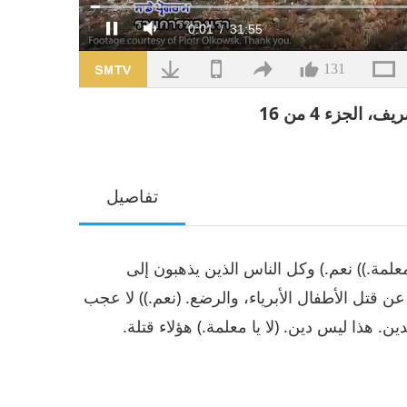
تم
التحميل
:
مدة
31:55
/
الوقت
0:02
صامت
إيقاف
1.43%
الحالي
131
لجزء 4 من 16
تفاصيل
معلمة.)) نعم.) وكل الناس الذين يذهبون إلى
عن قتل الأطفال الأبرياء، والرضع. (نعم.)) لا عجب
ين. هذا ليس دين. (لا يا معلمة.) هؤلاء قتلة.