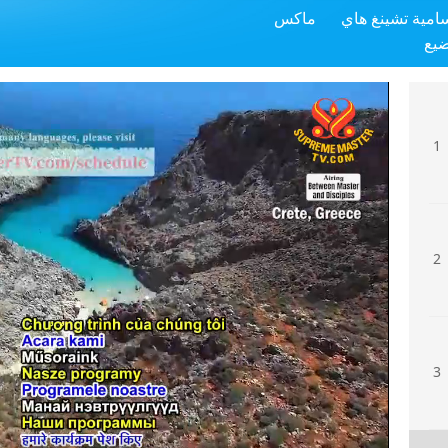
سامية تشينغ هاي
ماكس
ضيع
1
2
3