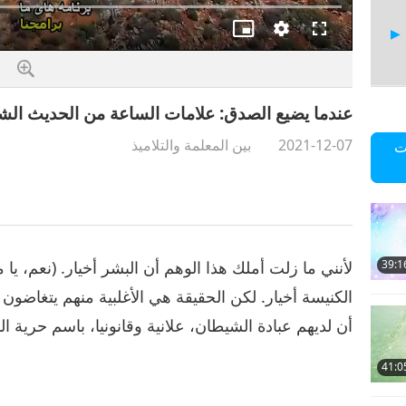
ملء
جودة
صورة
الشاشة
في
صورة
عندما يضيع الصدق: علامات الساعة من الحديث الشريف، ا
5
2021-12-07
بين المعلمة والتلاميذ
ت
6
لأنني ما زلت أملك هذا الوهم أن البشر أخيار. (نعم، يا 
39:1
الكنيسة أخيار. لكن الحقيقة هي الأغلبية منهم يتغاضون 
أن لديهم عبادة الشيطان، علانية وقانونيا، باسم حرية الد
7
41:0