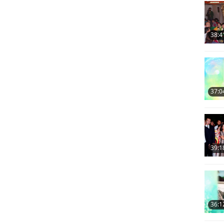
8
38:4
9
37:0
10
39:1
11
36:1