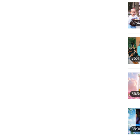
12
37:4
13
36:4
14
36:3
15
38:3