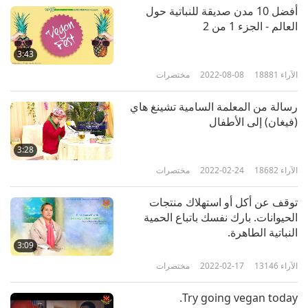
أفضل 10 مدن صديقة للنباتية حول
العالم - الجزء 1 من 2
3:43
الآراء
18881
2022-08-08
مختصرات
رسالة من المعلمة السامية تشينغ هاي
(فيغان) إلى الأطفال
3:28
الآراء
18682
2022-02-24
مختصرات
توقف عن أكل أو استهلاك منتجات
الحيوانات. بارك نفسك باتباع الحمية
النباتية الطاهرة.
3:09
الآراء
13146
2022-02-17
مختصرات
Try going vegan today.