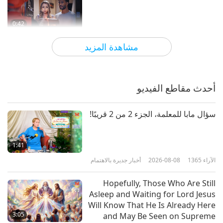
0:42
الآراء
6318
2022-01-07
مختصرات
مشاهدة المزيد
ليس في الارض حيوان، أمم أمثالكم.
أحدث مقاطع الفيديو
0:33
الآراء
5845
2021-11-23
مختصرات
سؤال مابا للمعلمة، الجزء 2 من 2 قريبًا!
عطاء الله غير مشروط.
1:41
الآراء
1365
2026-08-08
أخبار جديرة بالاهتمام
4:33
الآراء
9394
2021-10-18
مختصرات
Hopefully, Those Who Are Still
Asleep and Waiting for Lord Jesus
نداء عاجل لحظر جريمة اللحوم
Will Know That He Is Already Here
3:05
and May Be Seen on Supreme