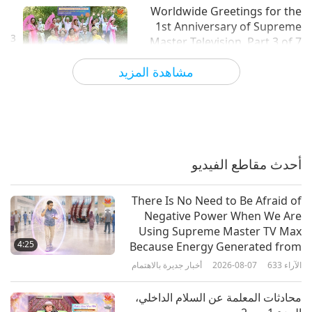
Worldwide Greetings for the
1st Anniversary of Supreme
3
Master Television, Part 3 of 7
1:55
مشاهدة المزيد
الآراء
2370
2018-10-03
Worldwide Greetings for the
1st Anniversary of Supreme
4
Master Television, Part 4 of 7
2:01
أحدث مقاطع الفيديو
الآراء
2336
2018-10-03
There Is No Need to Be Afraid of
Worldwide Greetings for the
Negative Power When We Are
1st Anniversary of Supreme
Using Supreme Master TV Max
Master Television, Part 5 of 7
4:25
Because Energy Generated from
3:12
It Is Far More Powerful than Any
الآراء
633
2026-08-07
أخبار جديرة بالاهتمام
الآراء
2324
2018-10-03
Negative Entity
محادثات المعلمة عن السلام الداخلي،
Worldwide Greetings for the