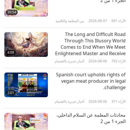
الجزء 1 من 2
1st Anniversary of Supreme
6
Master Television, Part 6 of 7
30:54
2:01
الآراء
601
2026-08-07
بين المعلمة والتلاميذ
الآراء
2379
2018-10-03
The Long and Difficult Road
Worldwide Greetings for the
Through This Illusory World
1st Anniversary of Supreme
Comes to End When We Meet
7
Master Television, Part 7 of 7
4:08
Enlightened Master and Receive
2:51
Initiation
الآراء
792
2026-08-06
أخبار جديرة بالاهتمام
الآراء
2326
2018-10-03
Spanish court upholds rights of
vegan meat producer in legal
challenge.
2:01
الآراء
371
2026-08-06
أخبار جديرة بالاهتمام
محادثات المعلمة عن السلام الداخلي،
الجزء 1 من 2