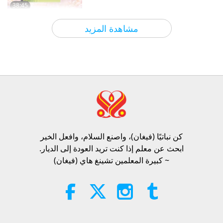
38:45
الآراء
986
2026-08-06
بين المعلمة والتلاميذ
مشاهدة المزيد
سؤال مابا للمعلمة، الجزء 1 من 2
25:38
الآراء
7715
2026-08-05
أخبار جديرة بالاهتمام
“Fast Charge” Is Wonderful Way
to Reconnect to GOD Within
Whenever Material World Begins
كن نباتيًا (فيغان)، واصنع السلام، وافعل الخير​
3:46
to Feel Too Imposing
ابحث عن معلم إذا كنت تريد العودة إلى الديار.
الآراء
1389
2026-08-05
أخبار جديرة بالاهتمام
~ كبيرة المعلمين تشينغ هاي (فيغان)
أخبار جديرة بالاهتمام
38:07