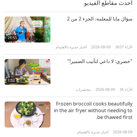
أحدث مقاطع الفيديو
36:49
الآراء
4471
2026-06-19
بين المعلمة والتلاميذ
سؤال مابا للمعلمة، الجزء 2 من 2
طرق شيفا الـ 112 للتركيز الفصل 3،
الجزء 1 من 8
26:55
الآراء
3637
2026-08-09
أخبار جديرة بالاهتمام
33:21
الآراء
4716
2026-06-11
بين المعلمة والتلاميذ
"خضري: لا داعي لتأنيب الضمير!"
المعاناة هي تذكير للرجوع إلى الله،
الجزء 1 من 3
1:52
الآراء
36
2026-08-09
مختصرات
37:24
الآراء
4365
2026-06-08
بين المعلمة والتلاميذ
Frozen broccoli cooks beautifully
in the air fryer without needing to
أمنيات صادقة، الجزء 1 من 3
be thawed first.
2026-08-09
أخبار جديرة بالاهتمام
38:52