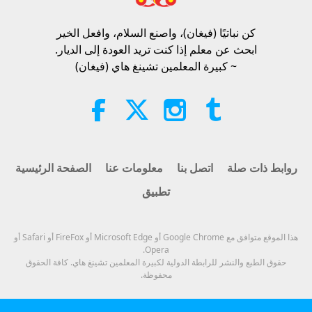
Asleep and Waiting for Lord Jesus
Will Know That He Is Already Here
كن نباتيًا (فيغان)، واصنع السلام، وافعل الخير​
3:05
and May Be Seen on Supreme
ابحث عن معلم إذا كنت تريد العودة إلى الديار.
Master Television
الآراء
928
2026-08-08
أخبار جديرة بالاهتمام
~ كبيرة المعلمين تشينغ هاي (فيغان)
VEG TREND NEWS FROM
AROUND THE WORLD, April to
June 2026 - Part 1 of 2
3:40
الآراء
390
2026-08-08
مختصرات
روابط ذات صلة
اتصل بنا
معلومات عنا
الصفحة الرئيسية
تطبيق
VEG TREND NEWS FROM
AROUND THE WORLD, April to
June 2026 - Part 2 of 2
4:58
هذا الموقع متوافق مع Google Chrome أو Microsoft Edge أو FireFox أو Safari أو
Opera.
الآراء
321
2026-08-08
مختصرات
حقوق الطبع والنشر للرابطة الدولية لكبيرة المعلمين تشينغ هاي. كافة الحقوق
محفوظة.
قوة المحبة، الجزء 1 من 5