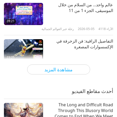
عالم واحد... من السلام من خلال
الموسيقى، الجزء 1 من 11
28:21
الآراء
4118
2026-05-05
رحلة عبر العوالم الجمالية
التفاصيل الراقية: فن الزخرفة في
الإكسسوارات المصغرة
23:25
الآراء
3665
2026-04-16
رحلة عبر العوالم الجمالية
مشاهدة المزيد
إبداع العناصر الزهرية المنحوتة
أحدث مقاطع الفيديو
21:59
الآراء
3472
2026-04-09
رحلة عبر العوالم الجمالية
The Long and Difficult Road
Through This Illusory World
لوحة الربيع الخالدة: رحلة عبر فن
Comes to End When We Meet