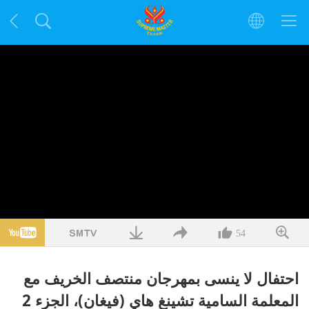
54
احتفال لا ينسى بمهرجان منتصف الخريف مع
المعلمة السامية تشينغ هاي (فيغان)، الجزء 2