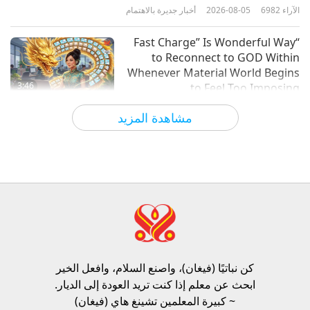
الآراء
6982
2026-08-05
أخبار جديرة بالاهتمام
14:51
الآراء
10212
2021-09-03
رحلة عبر العوالم الجمالية
“Fast Charge” Is Wonderful Way
to Reconnect to GOD Within
Whenever Material World Begins
3:46
to Feel Too Imposing
الآراء
1176
2026-08-05
أخبار جديرة بالاهتمام
مشاهدة المزيد
أخبار جديرة بالاهتمام
38:07
الآراء
250
2026-08-05
أخبار جديرة بالاهتمام
الأخلاق الإسلامية بشأن الماء: مختارات
من الحديث الشريف، الجزء 1 من 2
كن نباتيًا (فيغان)، واصنع السلام، وافعل الخير​
22:27
ابحث عن معلم إذا كنت تريد العودة إلى الديار.
الآراء
242
2026-08-05
كلمات من الحكمة
~ كبيرة المعلمين تشينغ هاي (فيغان)