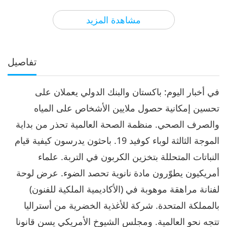
3
29:00
مشاهدة المزيد
الآراء
3040
2021-08-03
أخبار جديرة بالاهتمام
أخبار جديرة بالاهتمام
تفاصيل
4
39:46
في أخبار اليوم: باكستان والبنك الدولي يعملان على
الآراء
3140
2021-08-04
أخبار جديرة بالاهتمام
تحسين إمكانية حصول ملايين الأشخاص على المياه
أخبار جديرة بالاهتمام
والصرف الصحي. منظمة الصحة العالمية تحذر من بداية
الموجة الثالثة لوباء كوفيد 19. باحثون يدرسون كيفية قيام
5
39:35
النباتات المتحللة بتخزين الكربون في التربة. علماء
الآراء
3006
2021-08-05
أخبار جديرة بالاهتمام
أمريكيون يطوّرون مادة نانوية تحصد الضوء. عرض لوحة
لفنانة مراهقة موهوبة في (الأكاديمية الملكية للفنون)
أخبار جديرة بالاهتمام
بالمملكة المتحدة. شركة للأغذية الخضرية من أستراليا
6
تتجه نحو العالمية. ومجلس الشيوخ الأمريكي يسن قانونا
40:29