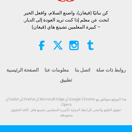
35:52
Asleep and Waiting for Lord Jesus
Will Know That He Is Already Here
كن نباتيًا (فيغان)، واصنع السلام، وافعل الخير​
الآراء
537
2021-08-18
أخبار جديرة بالاهتمام
3:05
and May Be Seen on Supreme
ابحث عن معلم إذا كنت تريد العودة إلى الديار.
Master Television
أخبار جديرة بالاهتمام
الآراء
938
2026-08-08
أخبار جديرة بالاهتمام
~ كبيرة المعلمين تشينغ هاي (فيغان)
20
VEG TREND NEWS FROM
32:04
AROUND THE WORLD, April to
June 2026 - Part 1 of 2
الآراء
2935
2021-08-19
أخبار جديرة بالاهتمام
3:40
أخبار جديرة بالاهتمام
الآراء
395
2026-08-08
مختصرات
روابط ذات صلة
اتصل بنا
معلومات عنا
الصفحة الرئيسية
21
تطبيق
VEG TREND NEWS FROM
58:17
AROUND THE WORLD, April to
June 2026 - Part 2 of 2
الآراء
3087
2021-08-20
أخبار جديرة بالاهتمام
4:58
هذا الموقع متوافق مع Google Chrome أو Microsoft Edge أو FireFox أو Safari أو
Opera.
أخبار جديرة بالاهتمام
الآراء
328
2026-08-08
مختصرات
حقوق الطبع والنشر للرابطة الدولية لكبيرة المعلمين تشينغ هاي. كافة الحقوق
محفوظة.
22
قوة المحبة، الجزء 1 من 5
56:51