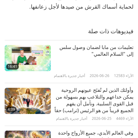
لحماية أسماك القرش من صيدها لأجل زعانفها.
الآراء
3219
2021-08-06
أخبار جديرة بالاهتمام
أخبار جديرة بالاهتمام
فيديوهات ذات صلة
7
31:05
تعليمات من مابا لضمان وصول سلس
الآراء
3025
2021-08-07
أخبار جديرة بالاهتمام
إلى "السلام العالمي"
أحد المشاهير في آسيا يروج للنظام
16:41
الغذائي الخضري لصالح منظمة
الآراء
12583
2026-06-26
أخبار جديرة بالاهتمام
8
خضرية
1:15
وأولئك الذين لم تُفتَح عيونهم الروحية
الآراء
741
2021-08-07
أخبار جديرة بالاهتمام
يمكن خداعهم والتلاعب بهم بسهولة من
قبل القوى السلبية. ونأمل أن يفهم
أخبار جديرة بالاهتمام
4:09
الجميع قريباً من هو الرئيس (ترامب) حقاً
ولماذا يتخذ إجراءات معينة، حتى لو بدت
الآراء
4469
2026-06-25
أخبار جديرة بالاهتمام
9
غير مواتية للبعض في ذلك الوقت.
29:39
وفي العالم الأبدي، جميع الأرواح واحدة
الآراء
3612
2021-08-08
أخبار جديرة بالاهتمام