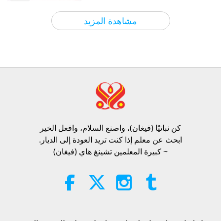
الآراء
1010
2026-08-06
بين المعلمة والتلاميذ
مشاهدة المزيد
سؤال مابا للمعلمة، الجزء 1 من 2
25:38
الآراء
7789
2026-08-05
أخبار جديرة بالاهتمام
“Fast Charge” Is Wonderful Way
to Reconnect to GOD Within
Whenever Material World Begins
كن نباتيًا (فيغان)، واصنع السلام، وافعل الخير​
3:46
to Feel Too Imposing
ابحث عن معلم إذا كنت تريد العودة إلى الديار.
الآراء
1410
2026-08-05
أخبار جديرة بالاهتمام
~ كبيرة المعلمين تشينغ هاي (فيغان)
أخبار جديرة بالاهتمام
38:07
الآراء
337
2026-08-05
أخبار جديرة بالاهتمام