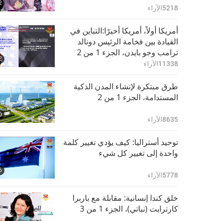
2
5218
الآراء
أمريكا أولاً، أمريكا أخيرًا:التباين في
القيادة بين فخامة الرئيس دونالد
ترامب وجو بايدن، الجزء 1 من 2
2
11338
الآراء
طرق مبتكرة لإنشاء المدن الذكية
المستدامة، الجزء 1 من 2
0
8635
الآراء
توحيد أستراليا: كيف يؤدي تغيير كلمة
واحدة إلى تغيير كل شيء
5
5778
الآراء
خلق كندا إنسانية: مقابلة مع باربرا
كارترايت (نباتي)، الجزء 1 من 3