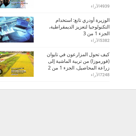
1
4939
الآراء
الوزيرة أودري تانغ: استخدام
التكنولوجيا لتعزيز الديمقراطية،
الجزء 1 من 3
9
5382
الآراء
كيف تحول المزارعون في تايوان
(فورموزا) من تربية الماشية إلى
زراعة المحاصيل، الجزء 1 من 2
3
7248
الآراء