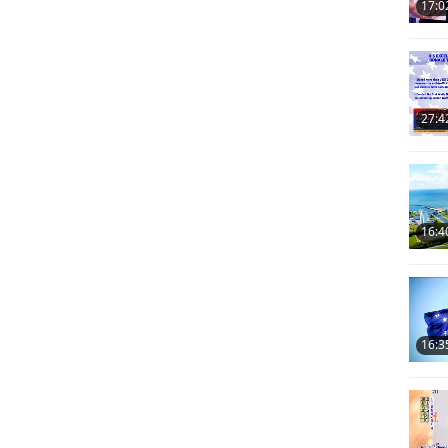
17:0
27:4
16:4
16:3