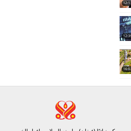
12:1
12:3
16:0
كن نباتيًا (فيغان)، واصنع السلام، وافعل الخير​