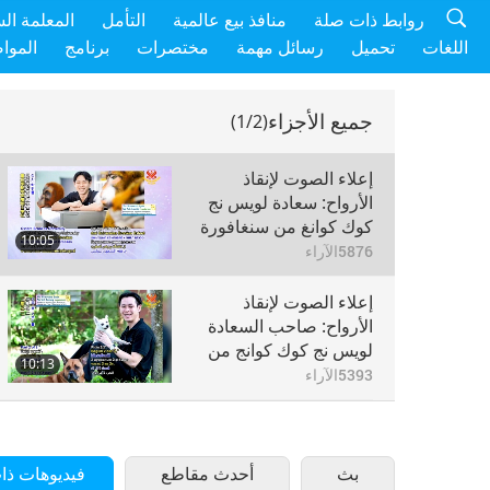
روابط ذات صلة
منافذ بيع عالمية
التأمل
المعلمة ال
اللغات
تحميل
رسائل مهمة
مختصرات
برنامج
الموا
جميع الأجزاء
(1/2)
إعلاء الصوت لإنقاذ
الأرواح: سعادة لويس نج
كوك كوانغ من سنغافورة
10:05
(نباتي)، الجزء 1 من 2
5876
الآراء
إعلاء الصوت لإنقاذ
الأرواح: صاحب السعادة
لويس نج كوك كوانج من
10:13
سنغافورة (نباتي)، الجزء 2
5393
الآراء
من 2
بث
أحدث مقاطع
فيديوهات ذا