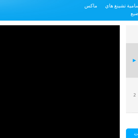
سامية تشينغ هاي
ماكس
ضيع
2
ت