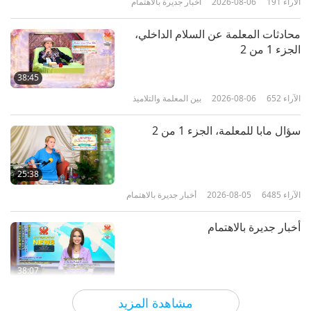
قوانين حماية الحيوان العالم - الجزء
الآراء
191
2026-08-06
أخبار جديرة بالاهتمام
2:14
12
الآراء
12461
2018-09-29
مختصرات
12
محادثات المعلمة عن السلام الداخلي،
6:25
الجزء 1 من 2
طيور الجنة دي في دي
الآراء
6333
2020-09-07
مختصرات
38:45
قوانين حماية الحيوان العالم - الجزء
الآراء
652
2026-08-06
بين المعلمة والتلاميذ
1:50
13
الآراء
6342
2017-10-21
مختصرات
13
سؤال مابا للمعلمة، الجزء 1 من 2
5:28
رسالة من الفقمات
الآراء
11578
2020-09-07
مختصرات
25:38
قوانين حماية الحيوان العالم - الجزء
الآراء
6485
2026-08-05
أخبار جديرة بالاهتمام
0:44
14
الآراء
5460
2017-10-21
مختصرات
14
أخبار جديرة بالاهتمام
5:49
الآراء
6083
2020-09-07
مختصرات
38:07
قوانين حماية الحيوان العالم - الجزء
الآراء
179
2026-08-05
أخبار جديرة بالاهتمام
مشاهدة المزيد
15