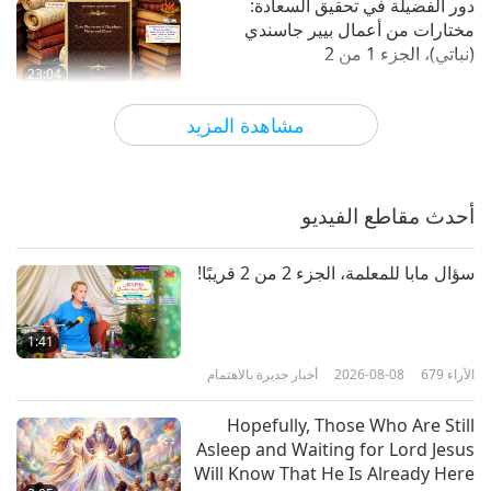
دور الفضيلة في تحقيق السعادة:
مختارات من أعمال بيير جاسندي
(نباتي)، الجزء 1 من 2
23:04
الآراء
2886
2025-02-10
كلمات من الحكمة
مشاهدة المزيد
طريق البر: مختارات من مدراش تنهوما
- اعتناق الحكمة والتوبة وبركات الله،
الجزء 1 من 2
أحدث مقاطع الفيديو
17:49
الآراء
2996
2025-02-07
كلمات من الحكمة
سؤال مابا للمعلمة، الجزء 2 من 2 قريبًا!
حول التحكم في أفكارنا والعيش وفق
التعاليم: مختارات من كتاب ”نور كيربال“
1:41
لسانت كيربال سينغ جي (نباتي)، الجزء 1
الآراء
679
2026-08-08
أخبار جديرة بالاهتمام
22:54
من 2
الآراء
3157
2025-02-05
كلمات من الحكمة
Hopefully, Those Who Are Still
Asleep and Waiting for Lord Jesus
السير على الصراط المستقيم:
Will Know That He Is Already Here
مقتطفات من سوتا نيباتا، الجزء 1 من 2