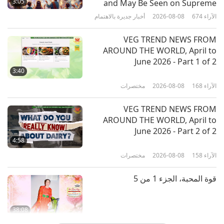
3:05
and May Be Seen on Supreme
Master Television
الآراء
674
2026-08-08
أخبار جديرة بالاهتمام
18:12
الآراء
2829
2025-02-03
كلمات من الحكمة
VEG TREND NEWS FROM
AROUND THE WORLD, April to
رسائل باطنية، سورة طه من القرآن
June 2026 - Part 1 of 2
الكريم، الجزء 1 من 2
3:40
الآراء
168
2026-08-08
مختصرات
22:15
الآراء
3057
2025-01-31
كلمات من الحكمة
VEG TREND NEWS FROM
AROUND THE WORLD, April to
الأعمال الصوفيّة المختارة لحضرة بهاء
June 2026 - Part 2 of 2
الله (نباتي) - لقاء مع الله، الجزء 1 من 2
4:58
الآراء
158
2026-08-08
مختصرات
18:21
الآراء
2759
2025-01-29
كلمات من الحكمة
قوة المحبة، الجزء 1 من 5
38:08