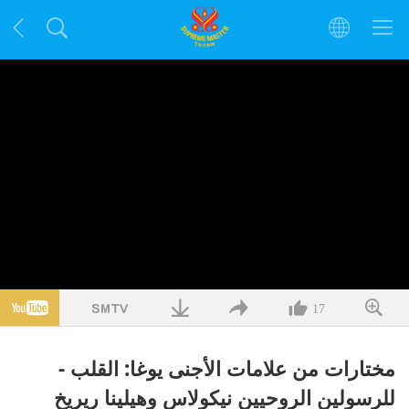
17
مختارات من علامات الأجنى يوغا: القلب -
للرسولين الروحيين نيكولاس وهيلينا ريريخ