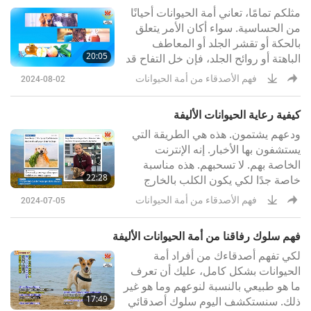
مثلكم تمامًا، تعاني أمة الحيوانات أحيانًا
هي الحرية والسعادة الحقيقية لأول مرة
من الحساسية. سواء أكان الأمر يتعلق
على الاطلاق!
بالحكة أو تقشر الجلد أو المعاطف
20:05
الباهتة أو روائح الجلد، فإن خل التفاح قد
يوفر بعض الراحة.
فهم الأصدقاء من أمة الحيوانات
2024-08-02
كيفية رعاية الحيوانات الأليفة
ودعهم يشتمون. هذه هي الطريقة التي
يستشفون بها الأخبار. إنه الإنترنت
الخاصة بهم. لا تسحبهم. هذه مناسبة
22:28
خاصة جدًا لكي يكون الكلب بالخارج
ويشم الهواء وينظر. إنها أكثر من مجرد
فهم الأصدقاء من أمة الحيوانات
2024-07-05
استراحة في الحمام. إنها رحلة.
فهم سلوك رفاقنا من أمة الحيوانات الأليفة
لكي تفهم أصدقاءك من أفراد أمة
الحيوانات بشكل كامل، عليك أن تعرف
ما هو طبيعي بالنسبة لنوعهم وما هو غير
17:49
ذلك. سنستكشف اليوم سلوك أصدقائي