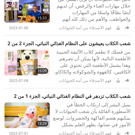
خلال مهارات الغناء والرقص، أن لديهم
أيضًا نطاقًا واسعًا من المهارات
15:33
والعواطف، والأهم من ذلك كله أنهم
يحبون ويكرسون حياتهم لكم، أكثر مما
فهم الأصدقاء من أمة الحيوانات
2023-01-06
تتصورون.
شعب الكلاب يعيشون على النظام الغذائي النباتي، الجزء 2 من 2
من فضلك لا تطعم كلاب الأليفة الحبيبة
الأطعمة التالية، لأنها يمكن أن تضرهم.
وهذا يشمل الأطعمة التي تحتوي على
16:09
الكافيين، كالقهوة والشوكولاته والكاكاو،
وأي شيء يحتوي على الإكسيليتول،
فهم الأصدقاء من أمة الحيوانات
2022-07-08
كالحلوى الخالية من السكر، والعنب
والزبيب، والبصل والأفوكادو.
شعب الكلاب تزدهر في النظام الغذائي النباتي، الجزء 1 من 2
يميل البشر إلى ارتكاب الخطأ في
الأسطورة القائلة بأن شعب الحيوانات لا
يمكنهم هضم الفاكهة والخضروات. لوضع
13:29
الأمور في نصابها، يظهر العلم بشكل
واضح أنهم يهضمونها جيدًا.
فهم الأصدقاء من أمة الحيوانات
2022-07-01