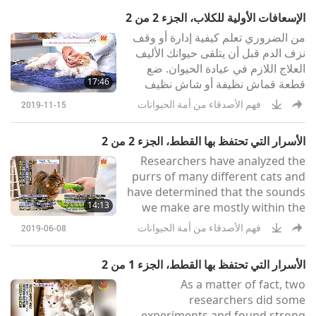
الإسعافات الأولية للكلاب، الجزء 2 من 2
من الضروري تعلم كيفية إدارة أو وقف
نزف الدم قبل أن يتلقى حيوانك الأليف
العلاج اللازم في عيادة الحيوان. ضع
17:46
قطعة قماش نظيفة أو شاش نظيف
فوق الجرح مباشرة واضغط، اضغط
فهم الأصدقاء من أمة الحيوانات
2019-11-15
بلطف، واسمح للدم بالتخثر.
الأسرار التي تحتفظ بها القطط، الجزء 2 من 2‏
Researchers have analyzed the
purrs of many different cats and
have determined that the sounds
14:13
we make are mostly within the
range of 20 to 140 hertz.
فهم الأصدقاء من أمة الحيوانات
2019-06-08
Experiments have shown that
vibrations in this range are
الأسرار التي تحتفظ بها القطط، الجزء 1 من 2‏
therapeutic for bone growth,
As a matter of fact, two
pain relief, mending fractures,
researchers did some
reducing swelling, wound
experiments and found strong