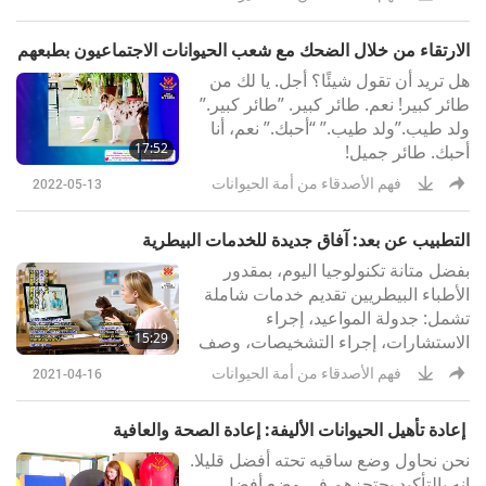
الارتقاء من خلال الضحك مع شعب الحيوانات الاجتماعيون بطبعهم
هل تريد أن تقول شيئًا؟ أجل. يا لك من
طائر كبير! نعم. طائر كبير. ”طائر كبير.”
ولد طيب.”ولد طيب.” “أحبك.” نعم، أنا
17:52
أحبك. طائر جميل!
فهم الأصدقاء من أمة الحيوانات
2022-05-13
التطبيب عن بعد: آفاق جديدة للخدمات البيطرية
بفضل متانة تكنولوجيا اليوم، بمقدور
الأطباء البيطريين تقديم خدمات شاملة
تشمل: جدولة المواعيد، إجراء
15:29
الاستشارات، إجراء التشخيصات، وصف
العلاجات، وكتابة الوصفات - كل ذلك عن
فهم الأصدقاء من أمة الحيوانات
2021-04-16
بعد.
إعادة تأهيل الحيوانات الأليفة: إعادة الصحة والعافية
نحن نحاول وضع ساقيه تحته أفضل قليلا.
إنه بالتأكيد يحتجزهم في وضع أفضل.