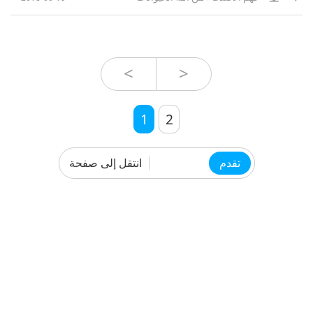
you know that there is also a
slight twist to the concept called
mobile animal companion
grooming?
<
>
1
2
انتقل إلى صفحة
تقدم