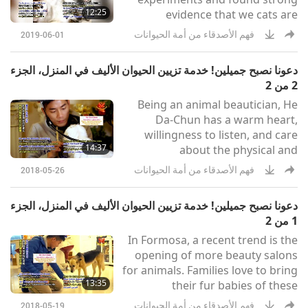
healing, muscle growth and
12:25
evidence that we cats are
repair, breathing difficulties, and
sensitive to human emotional
relieving migraines. So, when we
فهم الأصدقاء من أمة الحيوانات
2019-06-01
cues. They found that the cats
cats get i
behaved differently when their
دعونا نصبح جميلين! خدمة تزيين الحيوان الأليف في المنزل، الجزء
caregivers was smiling compared
2 من 2‏
to when they were frowning.
Being an animal beautician, He
When faced with their smiling
Da-Chun has a warm heart,
companion, a cat was much more
willingness to listen, and care
likely to show affectionate
14:37
about the physical and
behavior such as purring,
psychological needs of animals.
rubbing or sitting on their lap.
فهم الأصدقاء من أمة الحيوانات
2018-05-26
He takes time to meet and get to
know the animals he works with.
دعونا نصبح جميلين! خدمة تزيين الحيوان الأليف في المنزل، الجزء
In the last episode, the loving Mr.
1 من 2‏
He showed us a massage method
In Formosa, a recent trend is the
for dogs and how to effectively
opening of more beauty salons
comb dog and cat fur. Today, he
for animals. Families love to bring
will demonstrate more grooming
13:35
their fur babies of these
techniques! This gentleman has
grooming shops! However, did
فهم الأصدقاء من أمة الحيوانات
2018-05-19