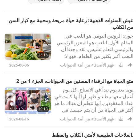
عيش السنوات الذهبية: رعاية حياة مريحة ومحببة مع كبار السن
من الكلاب
جون: الروتين اليومي هو اللعب في
المقام الأول. اللعب هو المعزز الرئيسي
والرئيسي لتعلم تشيس. لقد وجدنا أن
25:15
اللعب أكبر بكثير من الطعام. فهو لا
يشتت الانتباه ولا تنفصل الكلاب عن
فهم الأصدقاء من أمة الحيوانات
2025-06-06
اللعب. يجب أن يعتمد اللعب على
الفطرة الأساسية للكلب فيما يتعلق
متع الحياة مع الرفقاء المسنين من الحيوانات، الجزء 1 من 2
بالغرائز.
يوما بعد يوم تبدأ في الانفتاح. كل يوم
أعمل معها ببطء وأظهر لها أنها كانت في
عداد المفقودين. إنها تتعلم أن هناك ما هو
19:13
أكثر في الحياة من أن يتم حبسك في
سقيفة مظلمة صغيرة. إنه شعور جميل
فهم الأصدقاء من أمة الحيوانات
2024-08-16
جدًا أن أراها تستمتع بالأشياء البسيطة
بعد أكثر من 10 سنوات من عيش حياة
العلاجات الطبيعية لأمتي الكلاب والقطط.
بائسة. أعطاها التبني الفرصة لاختبار ما