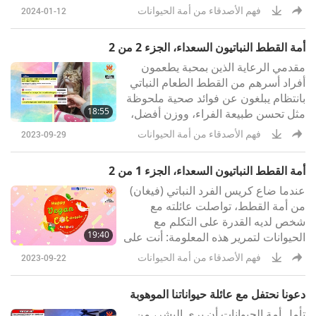
من أفراد أمم الكلاب والقطط.يعتبر
فهم الأصدقاء من أمة الحيوانات
2024-01-12
الأفراد من مملكة الكلاب أفضل أصدقاء
للإنسان، وبالتالي هم اختيارات شائعة
أمة القطط النباتيون السعداء، الجزء 2 من 2
كرفاق. نظرًا لأن معظم البشر غير
مقدمي الرعاية الذين بمحبة يطعمون
قادرين على التواصل لفظياً أو تخاطرياً
أفراد أسرهم من القطط الطعام النباتي
مع أصدقائهم ذوي الفراء، فإنهم
بانتظام يبلغون عن فوائد صحية ملحوظة
يعتمدون على لغة جسد أفراد أمة
18:55
مثل تحسن طبيعة الفراء، ووزن أفضل،
الحيوان أو الأصوات لفهم
وتراجع مرض السكري، وانخفاض التهاب
فهم الأصدقاء من أمة الحيوانات
2023-09-29
المفاصل، وزيادة في النشاط وقلة
الطفيليات الخارجية، مما يعنى أنهم
أمة القطط النباتيون السعداء، الجزء 1 من 2
لاحظوا عددًا أقل من القمل، والعث
عندما ضاع كريس الفرد النباتي (فيغان)
والبراغيث على قططهم الأليفة.
من أمة القطط، تواصلت عائلته مع
شخص لديه القدرة على التكلم مع
19:40
الحيوانات لتمرير هذه المعلومة: أنت على
حق كان كريس يطارد الأشياء، وقفز.
فهم الأصدقاء من أمة الحيوانات
2023-09-22
كان يعلم أنه فعل هذا (ليس عن قصد،
فقط بدافع الحماسة) ثم قرر الذهاب
دعونا نحتفل مع عائلة حيواناتنا الموهوبة
للمغامرة.
تأمل أمة الحيوانات أن يرى البشر، من