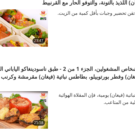
ن) اللذيذ بالتونة، والتوفو الحار مع القرنبيط
وأتقن تحضير وجبات بأقل كمية من الزيت.
23:47
أطباق نباتية (فيغان) شهية تُحضّر في المقلاة الهوائية للأشخاص المشغولين، الجزء 1 من 2 - طبق ناسودينغاكو
ان) وفطر بورتوبيلو، بطاطس نباتية (فيغان) مقرمشة وكرنب
ة (فيغان) يومية، فإن المقلاة الهوائية
ية من المتاعب.
25:58