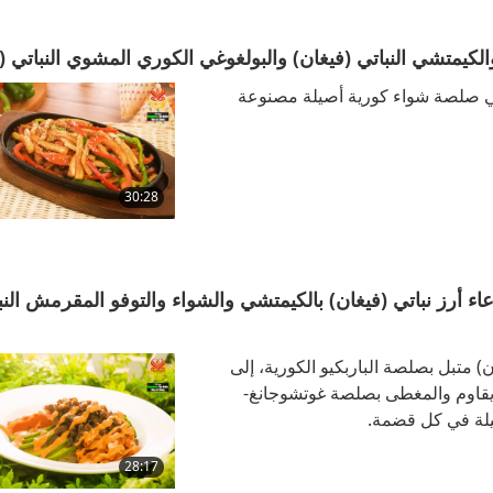
في صلصة شواء كورية أصيلة مصنوعة
30:28
لشواء الكورية النباتية (فيغان)، الجزء 1 من 2 – وعاء أرز نباتي (فيغان) بالكيمتشي والشواء والتوفو المقرمش ا
 متبل بصلصة الباربكيو الكورية، إلى
ا يقاوم والمغطى بصلصة غوتشوجانغ-
أصيلة في كل قضمة.
28:17