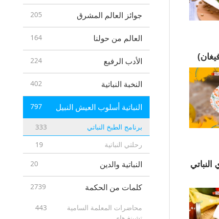
جوائز العالم المشرق
205
العالم من حولنا
164
الأدب الرفيع
224
النخبة النباتية
402
النباتية أسلوب العيش النبيل
797
برنامج الطبخ النباتي
333
رحلتي النباتية
19
قري النباتي
النباتية والدين
20
كلمات من الحكمة
2739
محاضرات المعلمة السامية
443
تشينغ هاي