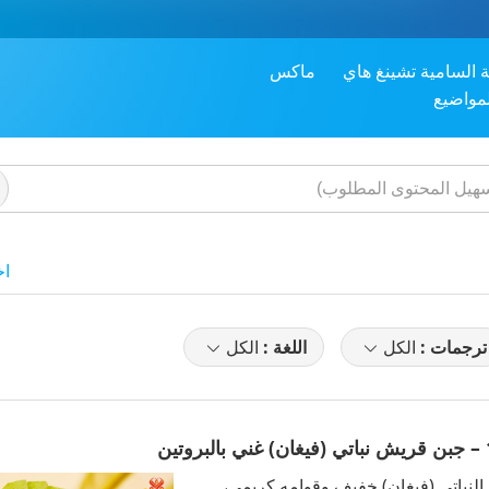
ة السامية تشينغ هاي
ماكس
لمواضيع
اخ
ترجمات :
الكل
اللغة :
الكل
ش النباتي (فيغان) خفيف وقوامه كريمي،