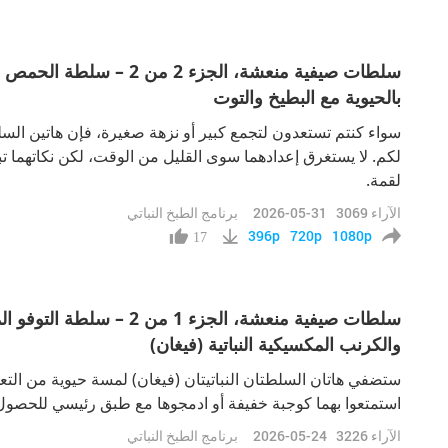
سلطات صيفية منعشة، الجزء
بالحيوية مع البطيخ والتوت
سواء كنتم تستعدون لتجمع كبير أو نزهة صغيرة، فإن هاتين السلطت
لكم. لا يستغرق إعدادهما سوى القليل من الوقت، لكن نكاتهما تب
لقمة.
الآراء
3069
2026-05-31
برنامج الطبخ النباتي
396p
720p
1080p
17
سلطات صيفية منعشة، الجزء
والكرنب المكسيكية النباتية (فيغان)
ستضفي هاتان السلطتان النباتيتان (فيغان) لمسة حيوية من التعد
استمتعوا بهما كوجبة خفيفة أو ادمجوها مع طبق رئيسي للحصول ع
الآراء
3226
2026-05-24
برنامج الطبخ النباتي