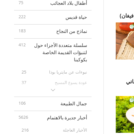
أطفال بلاد العجائب
75
حياة قديس
222
نماذج من النجاح
183
سلسلة متعددة الأجزاء حول
412
لتنبؤات القديمة الخاصة
بكوكبنا
نبوءات عن مايتريا بوذا
25
لنباتي
عودة يسوع المسيح
37
نبوءات الأمم الأولى
20
جمال الطبيعة
106
26
Prophecies of the End Times
12
New Age
أخبار جديرة بالاهتمام
5626
الأخبار العاجلة
216