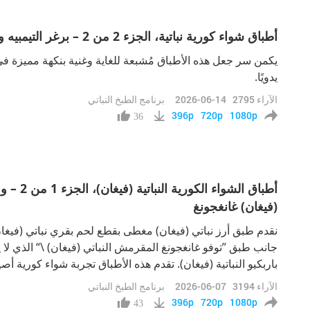
أطباق شواء كورية نباتية، الجزء 2 من 2 – برغر التيمبيه والكيمتشي النباتي (فيغان) والبولغوغي الكوري المشوي النباتي (فيغان)
يكمن سر جعل هذه الأطباق مُشبعة للغاية وغنية بنكهة مميزة 
يدويًا.
الآراء
2795
2026-06-14
برنامج الطبخ النباتي
396p
720p
1080p
36
أطباق ا
(فيغان) غانغجونغ
نقدم طبق أرز نباتي (فيغان) مغطى بقطع لحم بقري نباتي (فيغان)
جانب طبق ”توفو غانغجونغ المقرمش النباتي (فيغان) \“ الذي ل
باربكيو النباتية (فيغان). تقدم هذه الأطباق تجربة شواء كورية 
الآراء
3194
2026-06-07
برنامج الطبخ النباتي
396p
720p
1080p
43