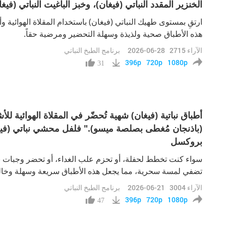
الخنزير المقدد النباتي (فيغان)، وخبز الباغيت النباتي (فيغا
ارتقِ بمستوى طهيك النباتي (فيغان) باستخدام المقلاة الهوائية 
هذه الأطباق صحية ولذيذة وسهلة التحضير ومرضية حقاً.
الآراء
2715
2026-06-28
برنامج الطبخ النباتي
396p
720p
1080p
31
(باذنجان مُغطى بصلصة ميسو)." فلفل محشي نباتي (فيغ
بروكسل
سواء كنت تخطط لحفلة، أو تحزم علب الغداء، أو تحضر وجبات نباتي
تضفي لمسة سحرية، مما يجعل هذه الأطباق سريعة وسهلة وخال
الآراء
3004
2026-06-21
برنامج الطبخ النباتي
396p
720p
1080p
47