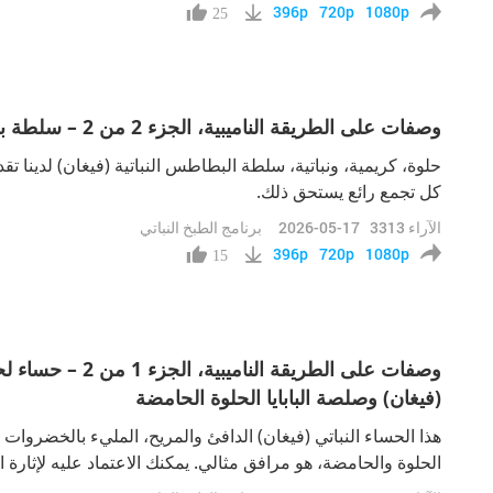
396p
720p
1080p
25
وصفات على الطريقة الناميبية، الجزء 2 من 2 – سلطة بطاطس نباتية (فيغان) حلوة وقشدية مع مايونيز أكوافابا نباتي (فيغان)
حلوة، كريمية، ونباتية، سلطة البطاطس النباتية (فيغان) لدينا تقدم 
كل تجمع رائع يستحق ذلك.
الآراء
3313
2026-05-17
برنامج الطبخ النباتي
396p
720p
1080p
15
وصفات على الطريق
(فيغان) وصلصة البابايا الحلوة الحامضة
هذا الحساء النباتي (فيغان) الدافئ والمريح، المليء بالخضروات وا
الحلوة والحامضة، هو مرافق مثالي. يمكنك الاعتماد عليه لإثارة 