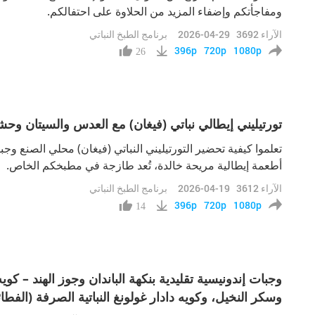
ومفاجأتكم وإضفاء المزيد من الحلاوة على احتفالكم.
الآراء
3692
2026-04-29
برنامج الطبخ النباتي
396p
720p
1080p
26
تورتيليني إيطالي نباتي (فيغان) مع العدس والسيتان وحشو
تعلموا كيفية تحضير التورتيليني النباتي (فيغان) محلي الصنع وجبن
أطعمة إيطالية مريحة خالدة، تُعد طازجة في مطبخكم الخاص.
الآراء
3612
2026-04-19
برنامج الطبخ النباتي
396p
720p
1080p
14
وجبات إندونيسية تقليدية بنكهة الباندان وجوز الهند – ك
وسكر النخيل، وكويه دادار غولونغ النباتية الصرفة (الفطائ