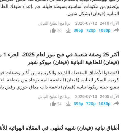
ويُصنع من مكونات أساسية بسيطة قليلة. قم بإعداد طبقك الطا
النباتية (فيغان) بشكل شهي.
الآراء
2418
2026-07-12
برنامج الطبخ النباتي
396p
720p
1080p
20
(فيغان) للطاهية النباتية (فيغان) ميوكو شينر
كريمة السكر النباتية (فيغان) الناعمة المستوحاة من منطقة الغ
نصنع جبنة ريكوتا نباتية (فيغان) ناعمة ذات مذاق جوزي رقيق باس
أطباق شهية خالية من الشعور بالذنب.
الآراء
2405
2026-07-10
برنامج الطبخ النباتي
396p
720p
1080p
24