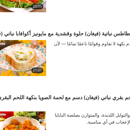
23:35
نكهة لا تقاوم وقوامًا ناعمًا تمامًا — لأن
21:37
ة الناميبية، الجزء 1 من 2 – حساء لحم بقري نباتي (فيغان) دسم مع لحمة الصويا بنكهة اللحم الب
لتوابل اللذيذة، والمتوازن بصلصة البابايا
الإعجاب في أي مناسبة.