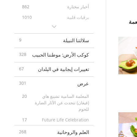
أخبار مختارة
862
برقيات قلبية
1010
فعمة
نصائح مفيدة
296
سلالتنا النبيلة
9
كوكب الأرض: موطننا الحبيب
328
تغييرات إيجابية في البلدان
67
عرض
301
المعلمة السامية تشينغ هاي
20
(فيغان) تتحدث عن الآثار الضارة
للحوم
17
Future Life Celebration
العلم والروحانية
268