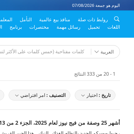
اليوم هو جمعة 07/08/2026
روابط ذات صلة
منافذ بيع عالمية
التأمل
المعلم
اللغات
تحميل
رسائل مهمة
مختصرات
برنامج
ا
العربية
1 - 20 من 333 النتائج
تاريخ :
اختيار
التصنيف :
امر افتراضي
أشهر 25 وصفة من فيج نيوز لعام 2025، الجزء 2 من 13 – جبن قريش نباتي (فيغان) غني بالبروتين
رحبوا بهوسكم الجديد بالنظام الغذائي النباتي. هذا الجبن القري