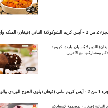
25:08
آيس كريم نباتي (فيغان) لعيد الأم مع هلام بذور الكتان، الجزء 2 من 2 – آيس كريم الشوكولاتة النباتي (فيغان) المن
ان) اللذين لا يُنسيان. باردة، كريمية،
دكم ومشاركتها مع الآخرين.
24:58
آيس كريم نباتي (فيغان) لعيد الأم مع جل بذور الكتان، الجزء 1 من 2 - آيس كريم نباتي (فيغان) بلون الخوخ الوردي وا
وى النباتية (فيغان) المصممة لإسعادكم