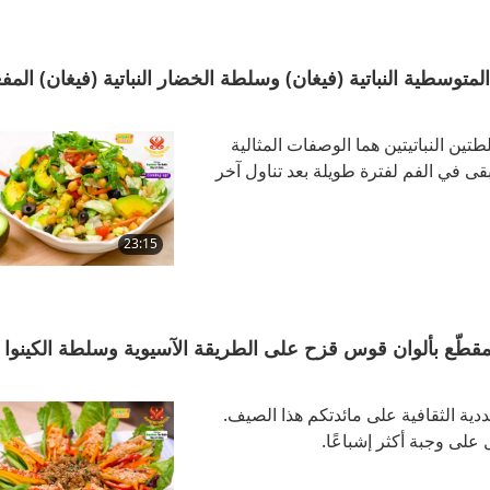
 2 من 2 – سلطة الحمص المتوسطية النباتية (فيغان) وسلطة الخضار النباتية (فيغان) الم
ين النباتيتين هما الوصفات المثالية
قى في الفم لفترة طويلة بعد تناول آخر
23:15
 1 من 2 – سلطة التوفو المقطّع بألوان قوس قزح على الطريقة الآسيوية وسلطة الكينوا
دية الثقافية على مائدتكم هذا الصيف.
لى وجبة أكثر إشباعًا.