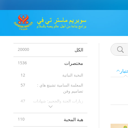
الكل
20000
مختصرات
1536
تيار
النخبة النباتية
12
المعلمة السامية تشينغ هاي :
57
تصاميم وفن
زيارات الجنة والجحيم: شهادات
47
فوائد تأمل الكوان يين
98
هبة المحبة
110
رسائل من المشاهير
16