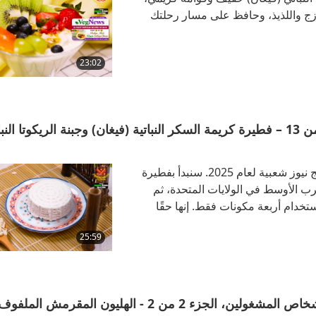
زج واللذيذ، وحافظ على مسار رحلتك
23:02
أكثر 25 وصفة شعبية في فيج نيوز لعام 2025، الجزء 1 من 13 – فطيرة كريمة السكر النباتية (فيغان) وجبنة الريكوتا ال
اكتشفوا الأطباق المفضلة اللذيذة والكريمية من أكثر وصفات فيج نيوز شعبية لعام 2025. سنبدأ بفطيرة
رب الأوسط في الولايات المتحدة، ثم
تخدام أربعة مكونات فقط. إنها حقًا
25:59
أطباق نباتية (فيغان) شهية تُطهى في المقلاة الهوائية للأشخاص المشغولين، الجزء 2 من 2 - الهليون ا