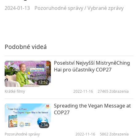
2024-01-13
Pozoruhodné správy
/
Vybrané zprávy
Podobné videá
Poselství Nejvyšší MistryněChing
Hai pro účastníky COP27
12:52
Krátké filmy
2022-11-16
27465
Zobrazenia
Spreading the Vegan Message at
COP27
2:34
Pozoruhodné správy
2022-11-16
5862
Zobrazenia