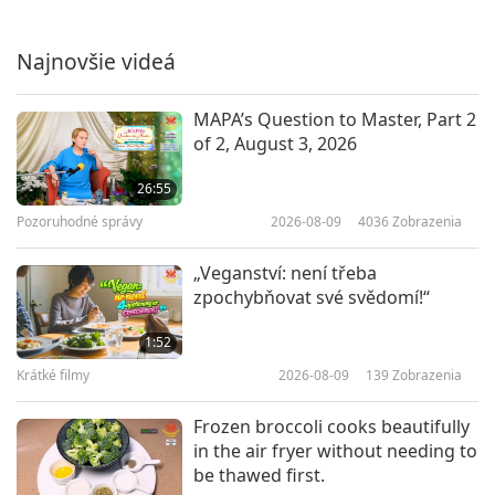
Generovanie smrtiaceho
čierneho uhlíka živočíšnym
poľnohospodárstvom
Najnovšie videá
16:00
Planéta Zem: Náš láskyplný domov
2018-04-07
5860
Zobrazenia
MAPA’s Question to Master, Part 2
of 2, August 3, 2026
COP26 Report: Veganism the
Top– Most-Important– Solution
26:55
for Halting Climate Change, Part
Pozoruhodné správy
2026-08-09
4036
Zobrazenia
18:03
2 of 2
Planéta Zem: Náš láskyplný domov
2022-03-21
9155
Zobrazenia
„Veganství: není třeba
zpochybňovat své svědomí!“
Intergovernmental Panel on
Climate Change (IPCC) climate
1:52
expert urges for global
Krátké filmy
2026-08-09
139
Zobrazenia
1:43
veganization to survive.
Pozoruhodné správy
2022-08-21
3924
Zobrazenia
Frozen broccoli cooks beautifully
in the air fryer without needing to
Vegánstvo: Vytvára Nebo na
be thawed first.
Zemi, zatiaľ čo zastavuje