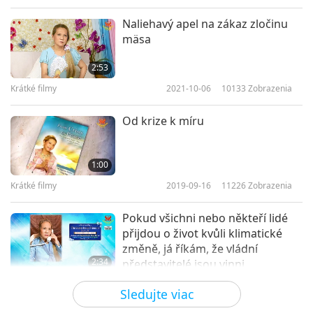
Naliehavý apel na zákaz zločinu
mäsa
2:53
Krátké filmy
2021-10-06
10133
Zobrazenia
Od krize k míru
1:00
Krátké filmy
2019-09-16
11226
Zobrazenia
Pokud všichni nebo někteří lidé
přijdou o život kvůli klimatické
změně, já říkám, že vládní
2:34
představitelé jsou vinni
Krátké filmy
2021-04-26
17151
Zobrazenia
Sledujte viac