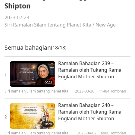
Shipton
2023-07-23
Siri Ramalan Silam tentang Planet Kita
/
New Age
Semua bahagian
(18/18)
Ramalan Bahagian 239 –
Ramalan oleh Tukang Ramal
1
England Mother Shipton
15:23
Siri Ramalan Silam tentang Planet Kita
2023-03-26
11484
Tontonan
Ramalan Bahagian 240 –
Ramalan oleh Tukang Ramal
2
England Mother Shipton
19:29
Siri Ramalan Silam tentang Planet Kita
2023-04-02
6980
Tontonan