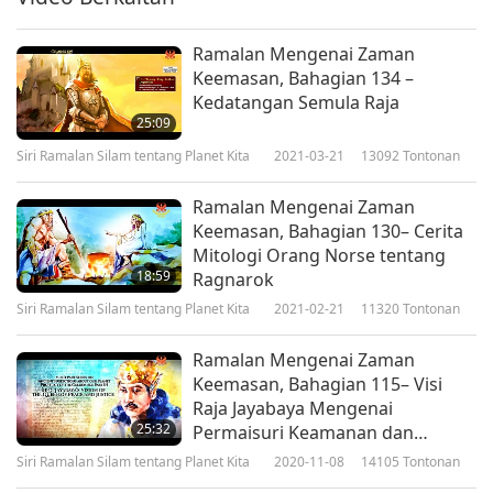
Ramalan Bahagian 244 –
Ramalan oleh Tukang Ramal
6
Ramalan Mengenai Zaman
England, Mother Shipton
Keemasan, Bahagian 134 –
19:22
Kedatangan Semula Raja
Siri Ramalan Silam tentang Planet Kita
2023-04-30
5507
Tontonan
25:09
Siri Ramalan Silam tentang Planet Kita
2021-03-21
13092
Tontonan
Ramalan Bahagian 245 –
Ramalan oleh Tukang Ramal
7
Ramalan Mengenai Zaman
England, Mother Shipton
Keemasan, Bahagian 130– Cerita
25:17
Mitologi Orang Norse tentang
Siri Ramalan Silam tentang Planet Kita
2023-05-07
5879
Tontonan
18:59
Ragnarok
Siri Ramalan Silam tentang Planet Kita
2021-02-21
11320
Tontonan
Ramalan Bahagian 246 –
Ramalan oleh Tukang Ramal
8
Ramalan Mengenai Zaman
England, Mother Shipton
Keemasan, Bahagian 115– Visi
20:24
Raja Jayabaya Mengenai
Siri Ramalan Silam tentang Planet Kita
2023-05-14
6287
Tontonan
25:32
Permaisuri Keamanan dan
Keadilan
Siri Ramalan Silam tentang Planet Kita
2020-11-08
14105
Tontonan
Ramalan Bahagian 247 –