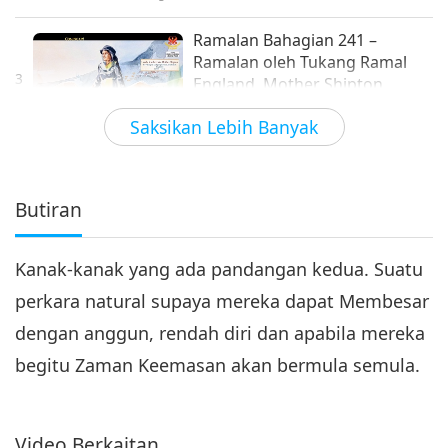
Ramalan Bahagian 241 –
Ramalan oleh Tukang Ramal
3
England, Mother Shipton
20:33
Saksikan Lebih Banyak
Siri Ramalan Silam tentang Planet Kita
2023-04-09
6963
Tontonan
Ramalan Bahagian 242 –
Ramalan oleh Tukang Ramal
Butiran
4
England, Mother Shipton
20:07
Kanak-kanak yang ada pandangan kedua. Suatu
Siri Ramalan Silam tentang Planet Kita
2023-04-16
5974
Tontonan
perkara natural supaya mereka dapat Membesar
Ramalan Bahagian 243 –
dengan anggun, rendah diri dan apabila mereka
Ramalan oleh Tukang Ramal
5
England, Mother Shipton
begitu Zaman Keemasan akan bermula semula.
22:35
Siri Ramalan Silam tentang Planet Kita
2023-04-23
5804
Tontonan
Video Berkaitan