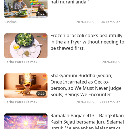
hati nurani anda!”
Melestarikan Warisan Maroko:
Lumbung Kolektif Desa Aït Kine
1:52
Ringkas
2026-08-09
194
Tampilan
20:31
Dunia Sekitar Kita
2023-10-20
4127
Tampilan
Frozen broccoli cooks beautifully
in the air fryer without needing to
Legenda Tuhan Yesus Kristus
be thawed first.
(vegetarian) di Desa Shingō,
Jepang
Berita Patut Disimak
2026-08-09
17:19
Dunia Sekitar Kita
2023-09-22
4426
Tampilan
Shakyamuni Buddha (vegan)
Once Incarnated as Gecko-
Alet-les-Bains: Desa Abad
person, so We Must Never Judge
Pertengahan Nostradamus,
5:29
Souls, Beings We Encounter
Bagian 1 dari 2
Berita Patut Disimak
2026-08-09
538
Tampilan
17:41
Dunia Sekitar Kita
2023-09-08
4572
Tampilan
Ramalan Bagian 413 – Bangkitkan
Kasih Sejati bersama Juru Selamat
untuk Melenyapkan Malapetaka