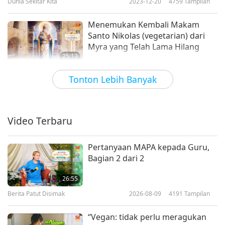
Dunia Sekitar Kita
2023-12-20
4759
Tampilan
Menemukan Kembali Makam
Santo Nikolas (vegetarian) dari
Myra yang Telah Lama Hilang
25:13
Dunia Sekitar Kita
2023-12-06
4528
Tampilan
Tonton Lebih Banyak
Transformasi dari Laut Mati:
Sekilas Rahmat dari Illahi, Bagian
1 dari 2
Video Terbaru
21:19
Dunia Sekitar Kita
2023-12-01
4519
Tampilan
Pertanyaan MAPA kepada Guru,
Bagian 2 dari 2
Kuil Suci Kelaniya di Sri Lanka:
Perjalanan Bersama Buddha
26:55
Shakyamuni yang Dipuja (vegan),
Berita Patut Disimak
2026-08-09
4191
Tampilan
22:05
Bagian 1 dari 2
Dunia Sekitar Kita
2023-11-17
5253
Tampilan
“Vegan: tidak perlu meragukan